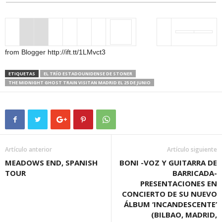
from Blogger http://ift.tt/1LMvct3
ETIQUETAS
EL TRÍO ESTADOUNIDENSE DE STONER
THE MIDNIGHT GHOST TRAIN VISITAN MADRID EL 25 DE JUNIO
Artículo anterior
Artículo siguiente
MEADOWS END, SPANISH
BONI -VOZ Y GUITARRA DE
TOUR
BARRICADA-
PRESENTACIONES EN
CONCIERTO DE SU NUEVO
ÁLBUM ‘INCANDESCENTE’
(BILBAO, MADRID,