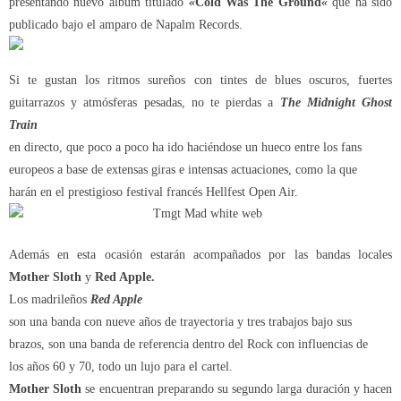
presentando nuevo álbum titulado
«
Cold Was The Ground
«
que ha sido
publicado bajo el amparo de Napalm Records.
Si te gustan los ritmos sureños con tintes de blues oscuros, fuertes
guitarrazos y atmósferas pesadas, no te pierdas a
The Midnight Ghost
Train
en directo, que poco a poco ha ido haciéndose un hueco entre los fans
europeos a base de extensas giras e intensas actuaciones, como la que
harán en el prestigioso festival francés Hellfest Open Air.
Además en esta ocasión estarán acompañados por las bandas locales
Mother Sloth
y
Red Apple.
Los madrileños
Red Apple
son una banda con nueve años de trayectoria y tres trabajos bajo sus
brazos, son una banda de referencia dentro del Rock con influencias de
los años 60 y 70, todo un lujo para el cartel.
Mother Sloth
se encuentran preparando su segundo larga duración y hacen