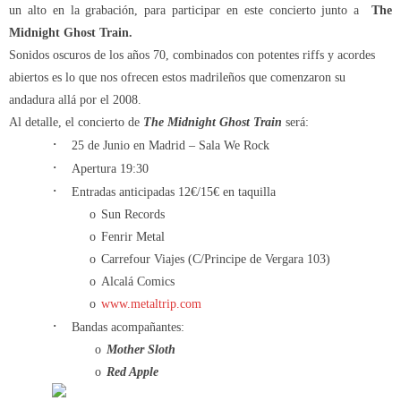
un alto en la grabación, para participar en este concierto junto a
The
Midnight Ghost Train.
Sonidos oscuros de los años 70, combinados con potentes riffs y acordes
abiertos es lo que nos ofrecen estos madrileños que comenzaron su
andadura allá por el 2008.
Al detalle, el concierto de
The Midnight Ghost Train
será:
·
25 de Junio en Madrid – Sala We Rock
·
Apertura 19:30
·
Entradas anticipadas 12€/15€ en taquilla
o
Sun Records
o
Fenrir Metal
o
Carrefour Viajes (C/Principe de Vergara 103)
o
Alcalá Comics
o
www.metaltrip.com
·
Bandas acompañantes:
o
Mother Sloth
o
Red Apple