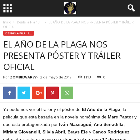
Inicio
Desde la Fila 13...
EL AÑO DE LA PLAGA NOS PRESENTA PÓSTER Y TRÁILER
OFICIAL
DESDE LA FILA 13...
EL AÑO DE LA PLAGA NOS
PRESENTA PÓSTER Y TRÁILER
OFICIAL
Por
ZOMBIEWAR77
-
2 de mayo de 2019
1113
0
Ya podemos ver el trailer y el póster de
El Año de la Plaga
, la
película que esta basada en la novela homónima de
Marc Pastor
y
que está protagonizada por
Iván Massagué
,
Ana Serradilla,
Miriam Giovanelli, Silvia Abril, Brays Efe
y
Canco Rodríguez
entre otros actores y que se estrenará el próximo
17 de mayo
.