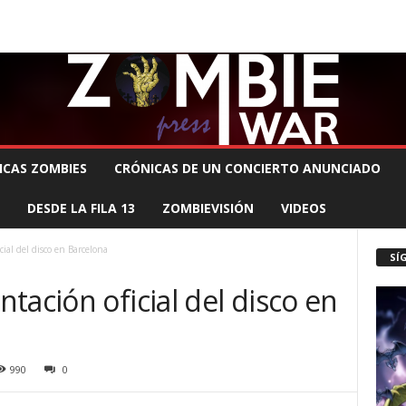
 MUERTE PRODUCCIONES
COMUNÍCATE CON EL ZOMBIE
STAFF ZOMBIE
ICAS ZOMBIES
CRÓNICAS DE UN CONCIERTO ANUNCIADO
DESDE LA FILA 13
ZOMBIEVISIÓN
VIDEOS
ial del disco en Barcelona
SÍ
tación oficial del disco en
990
0