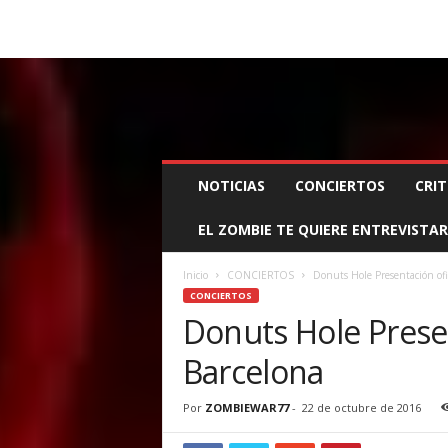
BOOKING, MANAGEMENT Y PROMOCIÓN
SANTA
Z
NOTICIAS
CONCIERTOS
CRIT
O
M
EL ZOMBIE TE QUIERE ENTREVISTAR
B
I
E
Inicio
CONCIERTOS
Donuts Hole Presentación ofic
W
CONCIERTOS
A
Donuts Hole Presen
R
Barcelona
M
A
N
Por
ZOMBIEWAR77
-
22 de octubre de 2016
A
G