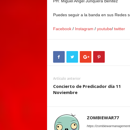
PH: Miguel Angel Junquera Benitez
Puedes seguir a la banda en sus Redes s
Facebook
/
Instagram
/
youtube
/
twitter
Artículo anterior
Concierto de Predicador día 11
Noviembre
ZOMBIEWAR77
https://zombiewarmanagement