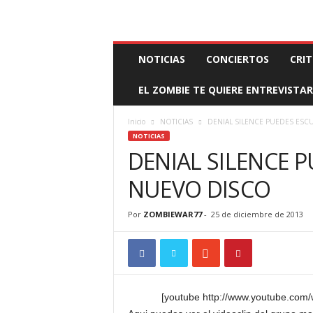
BOOKING, MANAGEMENT Y PROMOCIÓN
SANTA
Z
NOTICIAS
CONCIERTOS
CRIT
O
M
EL ZOMBIE TE QUIERE ENTREVISTAR
B
I
E
Inicio
NOTICIAS
DENIAL SILENCE PUEDES ES
W
NOTICIAS
A
DENIAL SILENCE 
R
M
NUEVO DISCO
A
N
Por
ZOMBIEWAR77
-
25 de diciembre de 2013
A
G
E
M
E
N
[youtube http://www.youtube.co
T