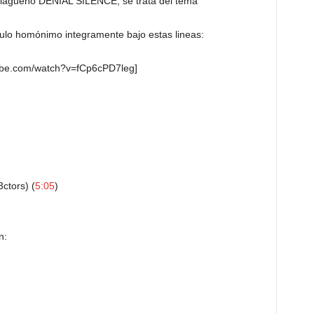
malagueño DENIAL SILENCE, se trata del tema
tulo homónimo integramente bajo estas lineas:
tube.com/watch?v=fCp6cPD7leg]
ctors) (
5:05
)
n: