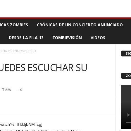
 MUERTE PRODUCCIONES
COMUNÍCATE CON EL ZOMBIE
STAFF ZOMBIE
ICAS ZOMBIES
CRÓNICAS DE UN CONCIERTO ANUNCIADO
DESDE LA FILA 13
ZOMBIEVISIÓN
VIDEOS
CUCHAR SU NUEVO DISCO
SÍ
PUEDES ESCUCHAR SU
ZO
868
0
m/watch?v=fH3JjbNMTcg]