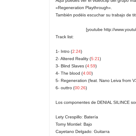
Aqui puedes ver el videoclip del grupo 
«Regeneration Playthrough».
También podéis escuchar su trabajo de ti
[youtube http://www.you
Track list:
1- Intro (
2:24
)
2- Altered Reality (
5:21
)
3- Blind Slaves (
4:59
)
4- The blood (
4:00
)
5- Regeneration (feat. Nano Leiva from V3
6- outtro (
00:26
)
Los componentes de DENIAL SILINCE so
Lety Crespillo: Batería
Tomy Montiel: Bajo
Cayetano Delgado: Guitarra