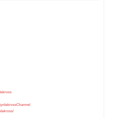
lakross
SynlakrossChannel
lakross/