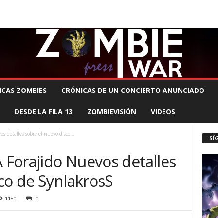
 MUERTE PRODUCCIONES
COMUNÍCATE CON EL ZOMBIE
STAFF ZOMBIE
ICAS ZOMBIES
CRÓNICAS DE UN CONCIERTO ANUNCIADO
DESDE LA FILA 13
ZOMBIEVISIÓN
VIDEOS
s detalles sobre el nuevo disco...
SÍ
A Forajido Nuevos detalles
co de SynlakrosS
1180
0