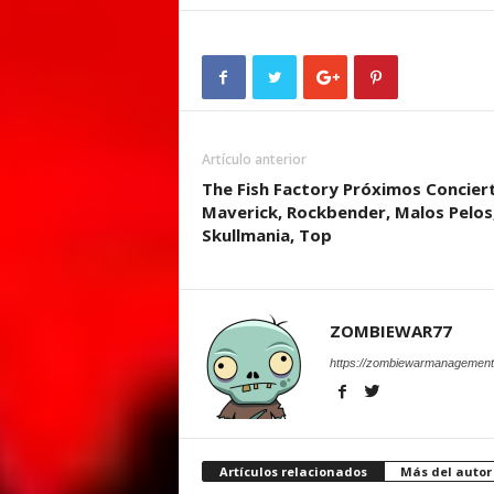
Artículo anterior
The Fish Factory Próximos Concier
Maverick, Rockbender, Malos Pelos
Skullmania, Top
ZOMBIEWAR77
https://zombiewarmanagement
Artículos relacionados
Más del autor