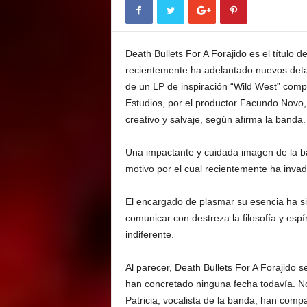
E
M
E
Death Bullets For A Forajido es el título
N
T
recientemente ha adelantado nuevos deta
de un LP de inspiración “Wild West” com
Estudios, por el productor Facundo Novo,
creativo y salvaje, según afirma la banda.
Una impactante y cuidada imagen de la ban
motivo por el cual recientemente ha inva
El encargado de plasmar su esencia ha si
comunicar con destreza la filosofía y espí
indiferente.
Al parecer, Death Bullets For A Forajido
han concretado ninguna fecha todavía. No 
Patricia, vocalista de la banda, han comp