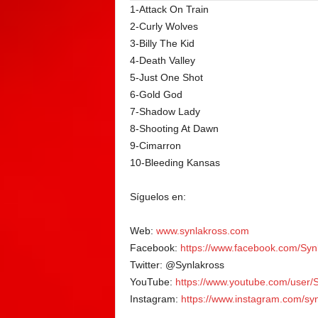
1-Attack On Train
2-Curly Wolves
3-Billy The Kid
4-Death Valley
5-Just One Shot
6-Gold God
7-Shadow Lady
8-Shooting At Dawn
9-Cimarron
10-Bleeding Kansas
Síguelos en:
Web:
www.synlakross.com
Facebook:
https://www.
facebook.com/Syn
Twitter: @Synlakross
YouTube:
https://www.youtube.
com/user/
Instagram:
https://www.
instagram.com/syn