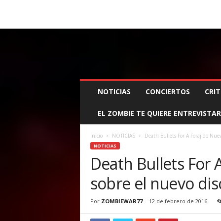
BOOKING, MANAGEMENT Y PROMOCIÓN
SANTA
Z
NOTICIAS
CONCIERTOS
CRIT
O
M
EL ZOMBIE TE QUIERE ENTREVISTAR
B
I
E
Inicio
NOTICIAS
Death Bullets For A Forajido Nuevo
W
NOTICIAS
A
Death Bullets For 
R
sobre el nuevo dis
M
A
N
Por
ZOMBIEWAR77
-
12 de febrero de 2016
A
G