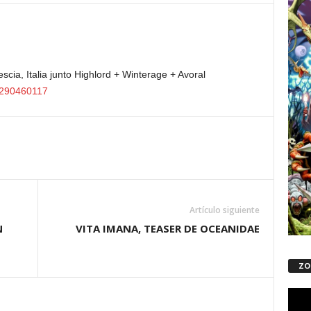
ia, Italia junto
Highlord + Winterage + Avoral
6290460117
Artículo siguiente
N
VITA IMANA, TEASER DE OCEANIDAE
ZO
Repro
de