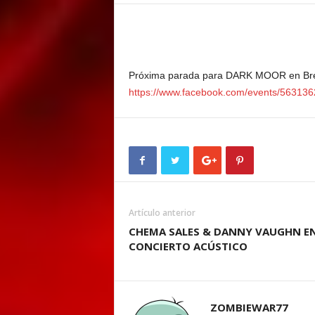
E
M
E
N
T
Próxima parada para DARK MOOR en Bresc
https://www.facebook.com/events/56313
Artículo anterior
CHEMA SALES & DANNY VAUGHN E
CONCIERTO ACÚSTICO
ZOMBIEWAR77