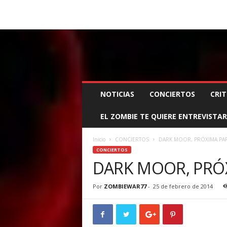
BOOKING, MANAGEMENT Y PROMOCIÓN
SANTA
Z
NOTICIAS
CONCIERTOS
CRIT
O
M
EL ZOMBIE TE QUIERE ENTREVISTAR
B
I
E
Inicio
CONCIERTOS
DARK MOOR, PRÓXIMA PARA
W
CONCIERTOS
A
DARK MOOR, PRÓX
R
M
Por
ZOMBIEWAR77
-
25 de febrero de 2014
A
N
A
G