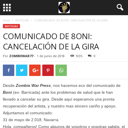
Inicio
NOTICIAS
COMUNICADO DE 8ONI: CANCELACIÓN DE LA GIRA
NOTICIAS
COMUNICADO DE 8ONI:
CANCELACIÓN DE LA GIRA
Por
ZOMBIEWAR77
-
1 de junio de 2018
1035
0
Desde
Zombie War Press
, nos hacemos eco del comunicado de
Bon
i
(ex- Barricada) ante los problemas de salud que le han
llevado a cancelar su gira. Desde aquí esperamos una pronta
recuperación del artista, y nuestro mas sincero cariño y apoyo.
Adjuntamos el comunicado:
31 de mayo de 2.018, Navarra.
Hola, compañeros! Como algunos de vosotros y vosotras sabéis, el