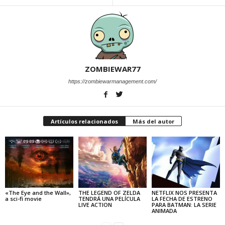
ZOMBIEWAR77
https://zombiewarmanagement.com/
Artículos relacionados
Más del autor
«The Eye and the Wall»,
THE LEGEND OF ZELDA
NETFLIX NOS PRESENTA
a sci-fi movie
TENDRÁ UNA PELÍCULA
LA FECHA DE ESTRENO
LIVE ACTION
PARA BATMAN: LA SERIE
ANIMADA