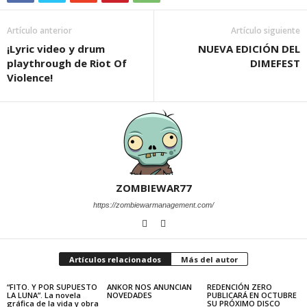
Artículo anterior
Artículo siguiente
¡Lyric video y drum
NUEVA EDICIÓN DEL
playthrough de Riot Of
DIMEFEST
Violence!
ZOMBIEWAR77
https://zombiewarmanagement.com/
Artículos relacionados
Más del autor
“FITO. Y POR SUPUESTO
ANKOR NOS ANUNCIAN
REDENCIÓN ZERO
LA LUNA”. La novela
NOVEDADES
PUBLICARÁ EN OCTUBRE
gráfica de la vida y obra
SU PRÓXIMO DISCO