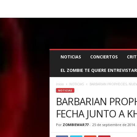
BOOKING, MANAGEMENT Y PROMOCIÓN
SANTA
Z
NOTICIAS
CONCIERTOS
CRIT
O
M
EL ZOMBIE TE QUIERE ENTREVISTAR
B
I
E
Inicio
NOTICIAS
BARBARIAN PROPHECIES, NUEV
W
NOTICIAS
A
BARBARIAN PROPH
R
FECHA JUNTO A 
M
A
N
Por
ZOMBIEWAR77
-
25 de septiembre de 2014
A
G