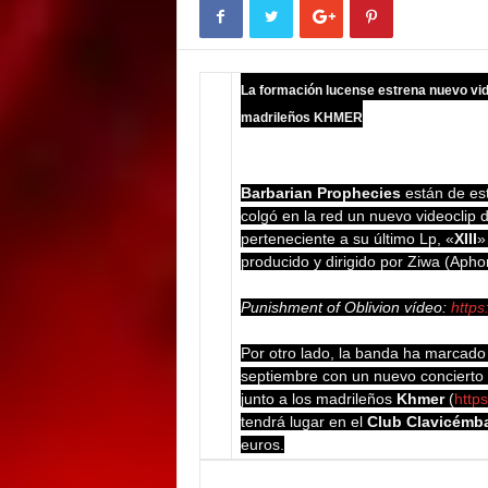
E
M
E
N
La formación lucense estrena nuevo vid
T
madrileños KHMER
Barbarian Prophecies
están de est
colgó en la red un nuevo videoclip 
perteneciente a su último Lp, «
XIII
»
producido y dirigido por Ziwa (Aph
Punishment of Oblivion vídeo:
http
Por otro lado, la banda ha marcado
septiembre con un nuevo concierto e
junto a los madrileños
Khmer
(
http
tendrá lugar en el
Club Clavicémb
euros.