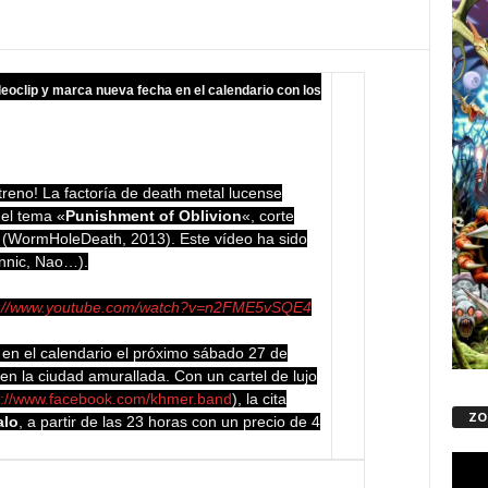
eoclip y marca nueva fecha en el calendario con los
reno! La factoría de death metal lucense
del tema «
Punishment of Oblivion
«, corte
 (WormHoleDeath, 2013). Este vídeo ha sido
onnic, Nao…).
s://www.youtube.com/watch?v=n2FME5vSQE4
 en el calendario el próximo sábado 27 de
n la ciudad amurallada. Con un cartel de lujo
s://www.facebook.com/khmer.band
), la cita
ZO
alo
, a partir de las 23 horas con un precio de 4
Repro
de