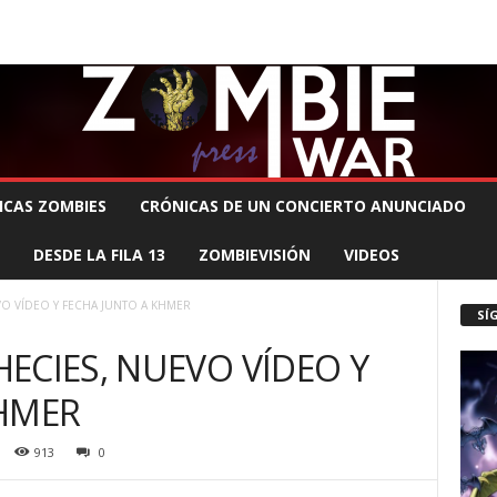
 MUERTE PRODUCCIONES
COMUNÍCATE CON EL ZOMBIE
STAFF ZOMBIE
ICAS ZOMBIES
CRÓNICAS DE UN CONCIERTO ANUNCIADO
DESDE LA FILA 13
ZOMBIEVISIÓN
VIDEOS
O VÍDEO Y FECHA JUNTO A KHMER
SÍ
ECIES, NUEVO VÍDEO Y
KHMER
913
0