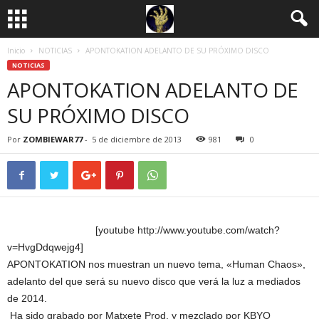
Inicio
NOTICIAS
APONTOKATION ADELANTO DE SU PRÓXIMO DISCO
NOTICIAS
APONTOKATION ADELANTO DE
SU PRÓXIMO DISCO
Por
ZOMBIEWAR77
-
5 de diciembre de 2013
981
0
[youtube http://www.youtube.com/watch?
v=HvgDdqwejg4]
APONTOKATION nos muestran un nuevo tema, «Human Chaos»,
adelanto del que será su nuevo disco que verá la luz a mediados
de 2014.
Ha sido grabado por Matxete Prod. y mezclado por KBYO