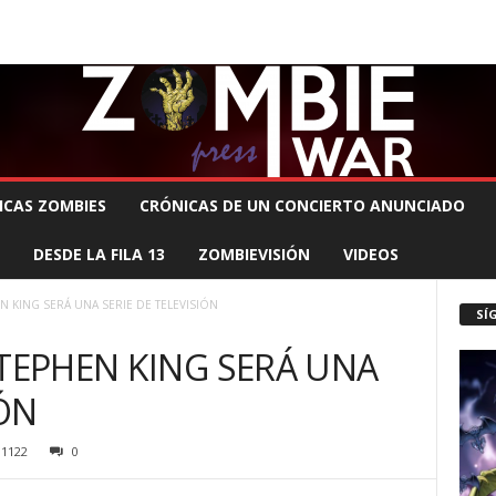
 MUERTE PRODUCCIONES
COMUNÍCATE CON EL ZOMBIE
STAFF ZOMBIE
ICAS ZOMBIES
CRÓNICAS DE UN CONCIERTO ANUNCIADO
DESDE LA FILA 13
ZOMBIEVISIÓN
VIDEOS
N KING SERÁ UNA SERIE DE TELEVISIÓN
SÍ
STEPHEN KING SERÁ UNA
IÓN
1122
0