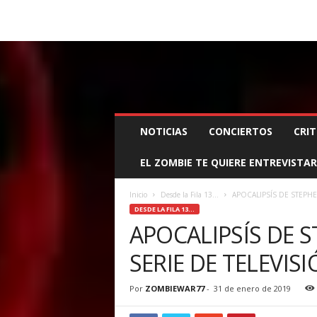
BOOKING, MANAGEMENT Y PROMOCIÓN
SANTA
Z
NOTICIAS
CONCIERTOS
CRIT
O
M
EL ZOMBIE TE QUIERE ENTREVISTAR
B
I
E
Inicio
Desde la Fila 13...
APOCALIPSÍS DE STEPHE
W
DESDE LA FILA 13...
A
APOCALIPSÍS DE 
R
SERIE DE TELEVIS
M
A
N
Por
ZOMBIEWAR77
-
31 de enero de 2019
A
G