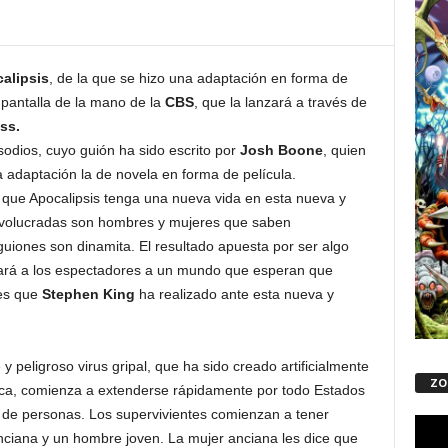
alipsis
, de la que se hizo una adaptación en forma de
 pantalla de la mano de la
CBS
, que la lanzará a través de
ss.
odios, cuyo guión ha sido escrito por
Josh Boone
, quien
 adaptación la de novela en forma de película.
ue Apocalipsis tenga una nueva vida en esta nueva y
nvolucradas son hombres y mujeres que saben
uiones son dinamita. El resultado apuesta por ser algo
ará a los espectadores a un mundo que esperan que
nes que
Stephen King
ha realizado ante esta nueva y
peligroso virus gripal, que ha sido creado artificialmente
ZO
ica, comienza a extenderse rápidamente por todo Estados
 de personas. Los supervivientes comienzan a tener
Repro
ciana y un hombre joven. La mujer anciana les dice que
de