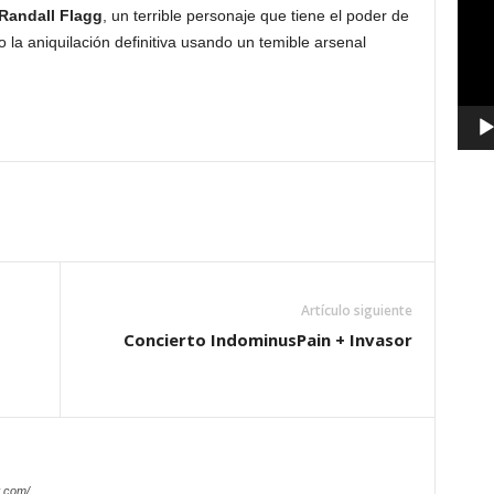
Randall Flagg
, un terrible personaje que tiene el poder de
vídeo
o la aniquilación definitiva usando un temible arsenal
Artículo siguiente
Concierto IndominusPain + Invasor
.com/