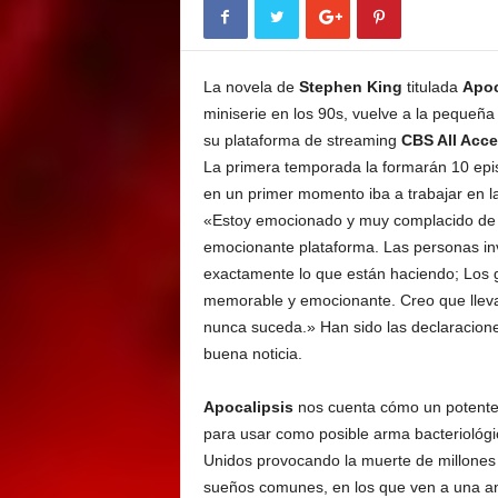
E
M
E
La novela de
Stephen King
titulada
Apoc
N
T
miniserie en los 90s, vuelve a la pequeña
su plataforma de streaming
CBS All Acce
La primera temporada la formarán 10 epis
en un primer momento iba a trabajar en la
«Estoy emocionado y muy complacido de q
emocionante plataforma. Las personas i
exactamente lo que están haciendo; Los g
memorable y emocionante. Creo que llev
nunca suceda.» Han sido las declaracio
buena noticia.
Apocalipsis
nos cuenta cómo un potente y 
para usar como posible arma bacteriológ
Unidos provocando la muerte de millones
sueños comunes, en los que ven a una an