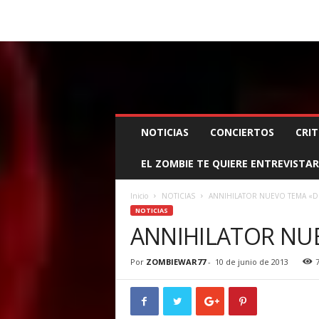
BOOKING, MANAGEMENT Y PROMOCIÓN
SANTA
Z
NOTICIAS
CONCIERTOS
CRIT
O
M
EL ZOMBIE TE QUIERE ENTREVISTAR
B
I
E
Inicio
NOTICIAS
ANNIHILATOR NUEVO TEMA «
W
NOTICIAS
A
ANNIHILATOR NU
R
M
Por
ZOMBIEWAR77
-
10 de junio de 2013
A
N
A
G