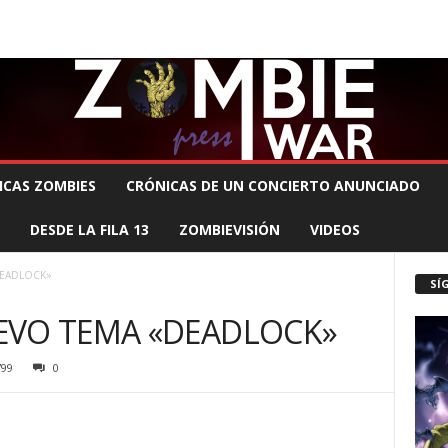
 MUERTE PRODUCCIONES
COMUNÍCATE CON EL ZOMBIE
STAFF ZOMBIE
ICAS ZOMBIES
CRÓNICAS DE UN CONCIERTO ANUNCIADO
DESDE LA FILA 13
ZOMBIEVISIÓN
VIDEOS
DEADLOCK»
SÍ
EVO TEMA «DEADLOCK»
799
0