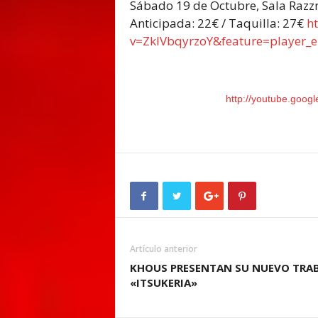
Sábado 19 de Octubre, Sala Razzm
Anticipada: 22€ / Taquilla: 27€
h
v=ZklVbqyrzoY&feature=pla
yer_
http://youtube.goog
Artículo anterior
KHOUS PRESENTAN SU NUEVO TRA
«ITSUKERIA»