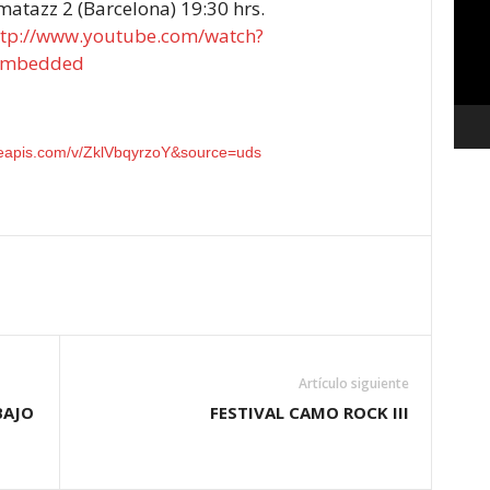
atazz 2 (Barcelona) 19:30 hrs.
vídeo
ttp://www.youtube.com/
watch?
embedded
leapis.com/v/ZklVbqyrzoY&source=uds
Artículo siguiente
BAJO
FESTIVAL CAMO ROCK III