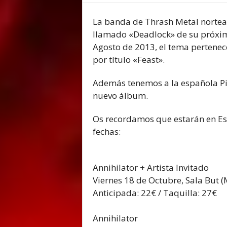
E
M
La banda de Thrash Metal nort
E
llamado «Deadlock» de su próxim
N
Agosto de 2013, el tema pertenec
T
por título «Feast».
Además tenemos a la española Pil
nuevo álbum.
Os recordamos que estarán en Es
fechas:
Annihilator + Artista Invitado
Viernes 18 de Octubre, Sala But (
Anticipada: 22€ / Taquilla: 27€
Annihilator