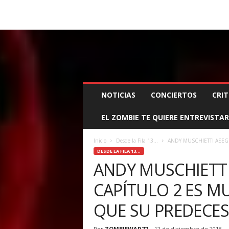
BOOKING, MANAGEMENT Y PROMOCIÓN
SANTA
Z
NOTICIAS
CONCIERTOS
CRIT
O
M
EL ZOMBIE TE QUIERE ENTREVISTAR
B
I
E
Inicio
Desde la Fila 13...
ANDY MUSCHIETTI ASEG
W
DESDE LA FILA 13...
A
ANDY MUSCHIETTI
R
CAPÍTULO 2 ES 
M
A
QUE SU PREDECE
N
A
G
Por
ZOMBIEWAR77
-
12 de diciembre de 2018