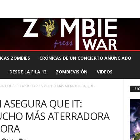
 MUERTE PRODUCCIONES
COMUNÍCATE CON EL ZOMBIE
STAFF ZOMBIE
ICAS ZOMBIES
CRÓNICAS DE UN CONCIERTO ANUNCIADO
DESDE LA FILA 13
ZOMBIEVISIÓN
VIDEOS
URA QUE IT: CAPÍTULO 2 ES MUCHO MÁS ATERRADORA QUE...
SÍ
 ASEGURA QUE IT:
MUCHO MÁS ATERRADORA
SORA
972
0