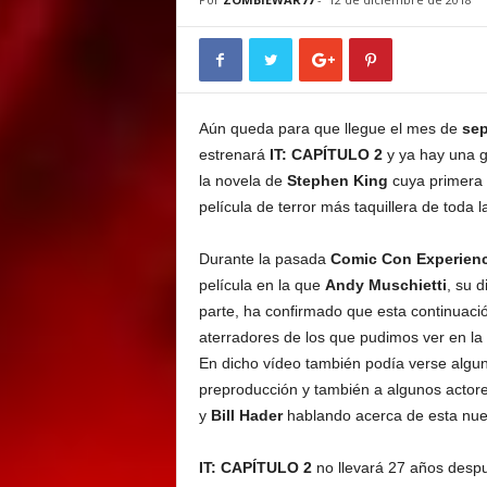
E
M
E
N
T
Aún queda para que llegue el mes de
sep
estrenará
IT: CAPÍTULO 2
y ya hay una g
la novela de
Stephen King
cuya primera 
película de terror más taquillera de toda la
Durante la pasada
Comic Con Experien
película en la que
Andy Muschietti
, su d
parte, ha confirmado que esta continuac
aterradores de los que pudimos ver en la 
En dicho vídeo también podía verse algun
preproducción y también a algunos actor
y
Bill Hader
hablando acerca de esta nue
IT: CAPÍTULO 2
no llevará 27 años despu