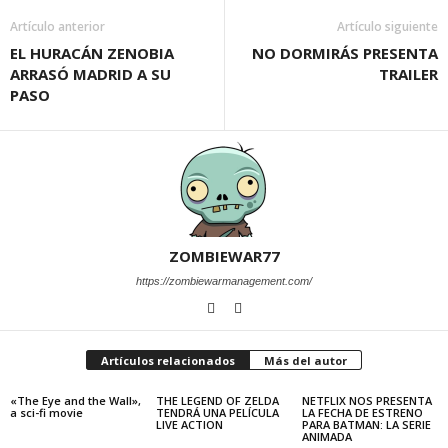
Artículo anterior
Artículo siguiente
EL HURACÁN ZENOBIA
NO DORMIRÁS PRESENTA
ARRASÓ MADRID A SU
TRAILER
PASO
ZOMBIEWAR77
https://zombiewarmanagement.com/
Artículos relacionados
Más del autor
«The Eye and the Wall»,
THE LEGEND OF ZELDA
NETFLIX NOS PRESENTA
a sci-fi movie
TENDRÁ UNA PELÍCULA
LA FECHA DE ESTRENO
LIVE ACTION
PARA BATMAN: LA SERIE
ANIMADA