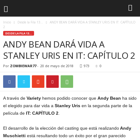
Inicio
Desde la Fila 13...
ANDY BEAN DARÁ VIDA A STANLEY URIS EN IT: CAPÍTULO
2
DESDE LA FILA 13...
ANDY BEAN DARÁ VIDA A
STANLEY URIS EN IT: CAPÍTULO 2
Por
ZOMBIEWAR77
-
20 de mayo de 2018
973
0
A través de
Variety
hemos podido conocer que
Andy Bean
ha sido
el elegido para dar vida a
Stanley Uris
en la segunda parte de la
película de
IT: CAPÍTULO 2
.
El desarrollo de la elección del casting que está realizando
Andy
Muschietti
está resultando todo un éxito por el gran parecido