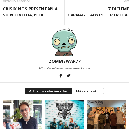
Artículo anterior
Art
CRISIX NOS PRESENTAN A
7 DICIE
SU NUEVO BAJISTA
CARNAGE+ABYFS+OMERTHA
ZOMBIEWAR77
https://zombiewarmanagement.com/
Artículos relacionados
Más del autor