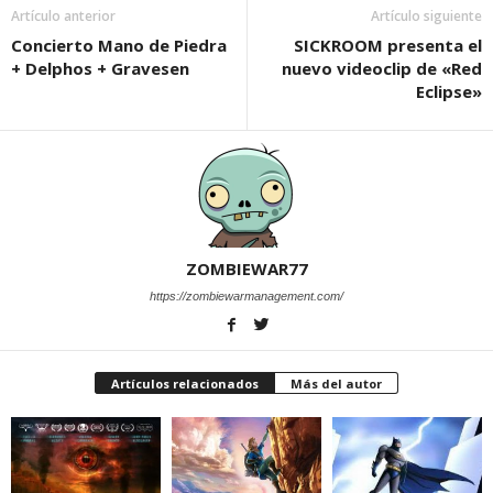
Artículo anterior
Artículo siguiente
Concierto Mano de Piedra
SICKROOM presenta el
+ Delphos + Gravesen
nuevo videoclip de «Red
Eclipse»
ZOMBIEWAR77
https://zombiewarmanagement.com/
Artículos relacionados
Más del autor