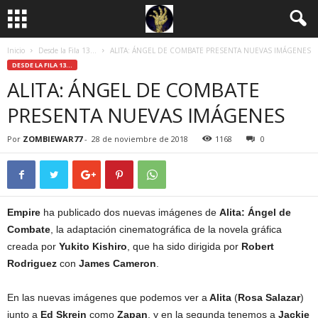
Inicio
Desde la Fila 13...
ALITA: ÁNGEL DE COMBATE PRESENTA NUEVAS IMÁGENES
DESDE LA FILA 13...
ALITA: ÁNGEL DE COMBATE
PRESENTA NUEVAS IMÁGENES
Por
ZOMBIEWAR77
-
28 de noviembre de 2018
1168
0
Empire
ha publicado dos nuevas imágenes de
Alita: Ángel de
Combate
, la adaptación cinematográfica de la novela gráfica
creada por
Yukito Kishiro
, que ha sido dirigida por
Robert
Rodriguez
con
James Cameron
.
En las nuevas imágenes que podemos ver a
Alita
(
Rosa Salazar
)
junto a
Ed Skrein
como
Zapan
, y en la segunda tenemos a
Jackie