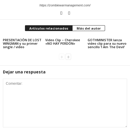
https://zombiewarmanagement.com/
Artículos relacionados
Más del autor
PRESENTACIÓN DE LOST
Video Clip – Cherokee
GOTHMINISTER lanza
WINGMAN y su primer
«NO HAY PERDÓN»
video clip para su nuevo
single / vídeo
sencillo ‘I Am The Devil’
Dejar una respuesta