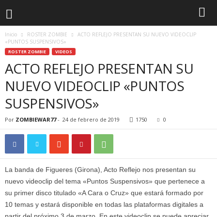
Inicio
ROSTER ZOMBIE
ACTO REFLEJO PRESENTAN SU NUEVO VIDEOCLIP
«PUNTOS SUSPENSIVOS»
ROSTER ZOMBIE
VIDEOS
ACTO REFLEJO PRESENTAN SU
NUEVO VIDEOCLIP «PUNTOS
SUSPENSIVOS»
Por
ZOMBIEWAR77
-
24 de febrero de 2019
1750
0
La banda de Figueres (Girona), Acto Reflejo nos presentan su
nuevo videoclip del tema «Puntos Suspensivos» que pertenece a
su primer disco titulado «A Cara o Cruz» que estará formado por
10 temas y estará disponible en todas las plataformas digitales a
partir del próximo 3 de marzo. En este videoclip se puede apreciar