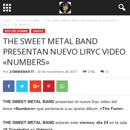
Inicio
ROSTER ZOMBIE
THE SWEET METAL BAND PRESENTAN NUEVO LIRYC
VIDEO «NUMBERS»
ROSTER ZOMBIE
VIDEOS
THE SWEET METAL BAND
PRESENTAN NUEVO LIRYC VIDEO
«NUMBERS»
Por
ZOMBIEWAR77
-
20 de noviembre de 2017
2742
0
THE SWEET METAL BAND
presentan el nuevo liryc video del
tema
«Numbers»
que pertenece a su quinto álbum,
«The Farm».
THE SWEET METAL BAND
estarán este
viernes, día 24
en la sala
16 Toneladas
en
Valencia.