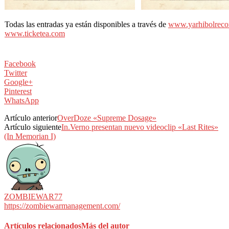
Todas las entradas ya están disponibles a través de
www.yarhibolrec
www.ticketea.com
Facebook
Twitter
Google+
Pinterest
WhatsApp
Artículo anterior
OverDoze «Supreme Dosage»
Artículo siguiente
In.Verno presentan nuevo videoclip «Last Rites»
(In Memorian I)
ZOMBIEWAR77
https://zombiewarmanagement.com/
Artículos relacionados
Más del autor