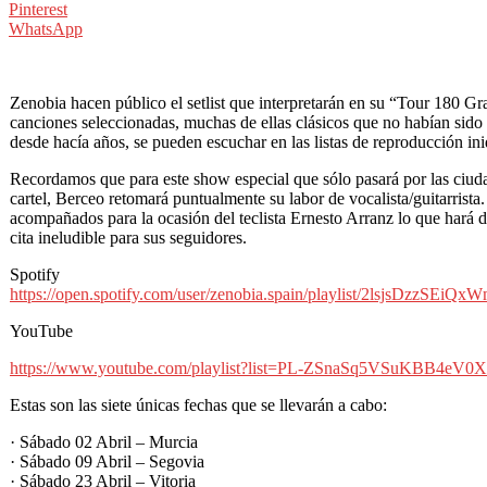
Pinterest
WhatsApp
Zenobia hacen público el setlist que interpretarán en su “Tour 180 Gr
canciones seleccionadas, muchas de ellas clásicos que no habían sido 
desde hacía años, se pueden escuchar en las listas de reproducción ini
Recordamos que para este show especial que sólo pasará por las ciud
cartel, Berceo retomará puntualmente su labor de vocalista/guitarrist
acompañados para la ocasión del teclista Ernesto Arranz lo que hará d
cita ineludible para sus seguidores.
Spotify
https://open.spotify.com/user/
zenobia.spain/playlist/
2lsjsDzzSEiQx
YouTube
https://www.youtube.com/
playlist?list=PL-
ZSnaSq5VSuKBB4eV0X
Estas son las siete únicas fechas que se llevarán a cabo:
· Sábado 02 Abril – Murcia
· Sábado 09 Abril – Segovia
· Sábado 23 Abril – Vitoria