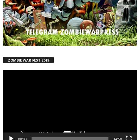
ZOMBIE WAR FEST 2019
Reproductor
de
vídeo
00:00
14:50