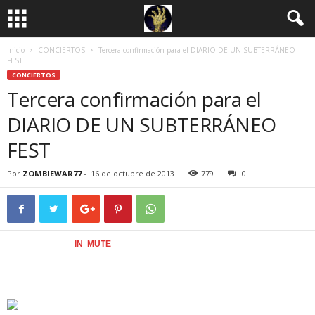
Inicio
CONCIERTOS
Tercera confirmación para el DIARIO DE UN SUBTERRÁNEO
FEST
CONCIERTOS
Tercera confirmación para el
DIARIO DE UN SUBTERRÁNEO
FEST
Por
ZOMBIEWAR77
-
16 de octubre de 2013
779
0
Los valencianos
IN MUTE
son la tercera banda confirmada como parte del
cartel del festival que organizamos en conjunto con nuestros compañeros
de
Diario de un Metalhead
y al que hemos bautizado como
DIARIO DE UN
SUBTERRÁNEO FEST
. Será la primera visita a Asturias del quinteto.