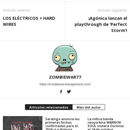
Artículo anterior
Artículo siguiente
LOS ELÉCTRICOS + HARD
¡Agónica lanzan el
WIRES
playthrough de ‘Perfect
Storm’!
ZOMBIEWAR77
https://zombiewarmanagement.com/
Artículos relacionados
Más del autor
Saratoga anuncia las
La mítica banda
primeras fechas
neoyorkina WARRIOR
confirmadas para el
SOUL visitará Ourense
2024 «La Historia
el 24 de octubre