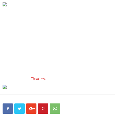
Pronto anunciaremos más detalles de este
DIARIO DE UN SUBTERRÁNEO
FEST
.
Toda la información hasta el momento disponible sobre el festival:
DIARIO DE UN SUBTERRÁNEO FEST
Sábado 18 de enero 2014
– 22:00h
Sala Paseo del Malecón
– Avilés, Asturias
Bandas confirmadas de momento:
IN MUTE, DELIRION
y
ESTAMPIDA
.
Próximamente anunciaremos los puntos de venta de las entradas.
Cartel diseñado por
Thrashwa
y