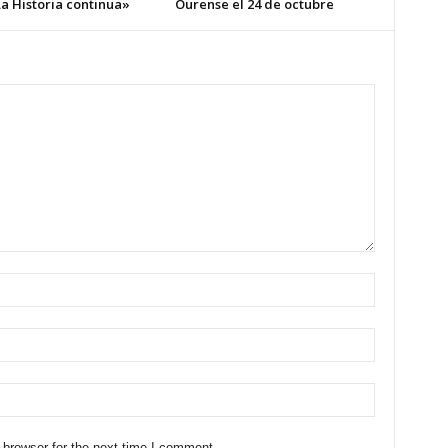
a Historia continua»
Ourense el 24 de octubre
 browser for the next time I comment.