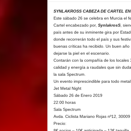
E
M
SYNLAKROSS CABEZA DE CARTEL EN 
E
Este sábado 26 se celebra en Murcia el fe
N
Cartel encabezado por,
SynlakrosS
, sie
T
país antes de su inminente gira por Esta
donde recorrerán todo el país y sus festiv
buenas críticas ha recibido. Un buen año
dejarse la piel en el escenario.
Contarán con la compañía de los locales 
calidad y energía a raudales que sin dud
la sala Spectrum.
Un evento imprescindible para todo meta
Jet Metal Night
Sábado 26 de Enero 2019
22:00 horas
Sala Spectrum
Avda. Ciclista Mariano Rojas nº12, 30009
Precio:
8€ socios – 10€ anticipada – 12€ taquilla