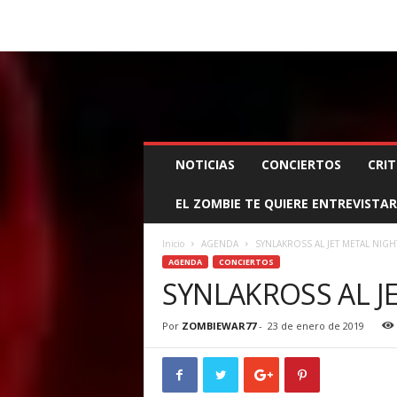
BOOKING, MANAGEMENT Y PROMOCIÓN
SANTA
Z
NOTICIAS
CONCIERTOS
CRIT
O
M
EL ZOMBIE TE QUIERE ENTREVISTAR
B
I
E
Inicio
AGENDA
SYNLAKROSS AL JET METAL NIGH
W
AGENDA
CONCIERTOS
A
SYNLAKROSS AL J
R
M
Por
ZOMBIEWAR77
-
23 de enero de 2019
A
N
A
G