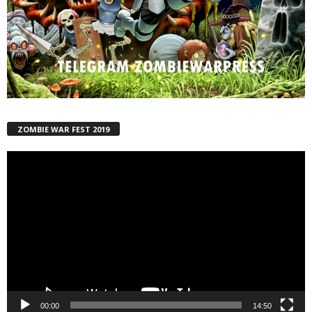
ZOMBIE WAR FEST 2019
Reproductor
de
vídeo
00:00
14:50