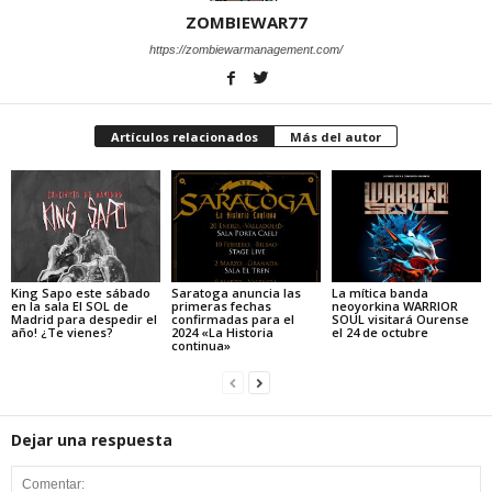
ZOMBIEWAR77
https://zombiewarmanagement.com/
Artículos relacionados
Más del autor
King Sapo este sábado
Saratoga anuncia las
La mítica banda
en la sala El SOL de
primeras fechas
neoyorkina WARRIOR
Madrid para despedir el
confirmadas para el
SOUL visitará Ourense
año! ¿Te vienes?
2024 «La Historia
el 24 de octubre
continua»
Dejar una respuesta