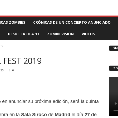
 MUERTE PRODUCCIONES
COMUNÍCATE CON EL ZOMBIE
STAFF ZOMBIE
ICAS ZOMBIES
CRÓNICAS DE UN CONCIERTO ANUNCIADO
DESDE LA FILA 13
ZOMBIEVISIÓN
VIDEOS
19
SÍ
FEST 2019
ZO
030
0
en anunciar su próxima edición, será la quinta
lebra en la
Sala Siroco
de
Madrid
el día
27 de