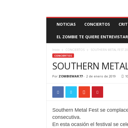
BOOKING, MANAGEMENT Y PROMOCIÓN
SANTA
Z
NOTICIAS
CONCIERTOS
CRIT
O
M
EL ZOMBIE TE QUIERE ENTREVISTAR
B
I
E
Inicio
CONCIERTOS
SOUTHERN METAL FEST 20
W
CONCIERTOS
A
SOUTHERN METAL 
R
M
Por
ZOMBIEWAR77
-
2 de enero de 2019
1
A
N
A
G
E
M
Southern Metal Fest se complace 
E
consecutiva.
N
En esta ocasión el festival se ce
T