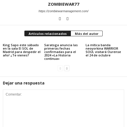
ZOMBIEWAR77
https://zombiewarmanagement.com/
Artículos relacionados
Más del autor
King Sapo este sábado
Saratoga anuncia las
La mítica banda
en la sala El SOL de
primeras fechas
neoyorkina WARRIOR
Madrid para despedir el
confirmadas para el
SOUL visitará Ourense
año! ¿Te vienes?
2024 «La Historia
el 24 de octubre
continua»
Dejar una respuesta