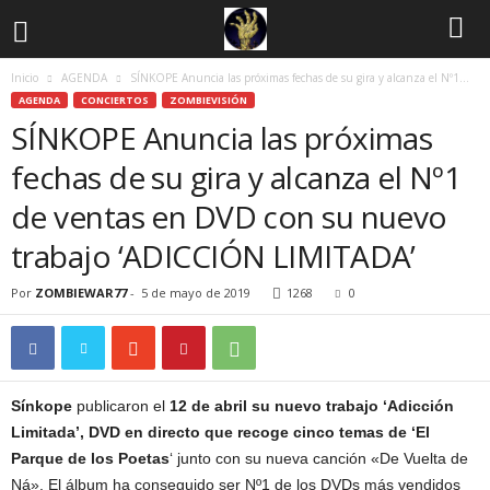
Inicio
AGENDA
SÍNKOPE Anuncia las próximas fechas de su gira y alcanza el Nº1...
AGENDA
CONCIERTOS
ZOMBIEVISIÓN
SÍNKOPE Anuncia las próximas
fechas de su gira y alcanza el Nº1
de ventas en DVD con su nuevo
trabajo ‘ADICCIÓN LIMITADA’
Por
ZOMBIEWAR77
-
5 de mayo de 2019
1268
0
Sínkope
publicaron el
12 de abril su
nuevo trabajo ‘Adicción
Limitada’,
DVD en directo que recoge cinco temas de ‘El
Parque
de los Poetas
‘ junto con su nueva canción «De Vuelta de
Ná». El álbum ha conseguido ser Nº1 de los DVDs más vendidos