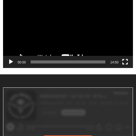
de
vídeo
00:00
14:50