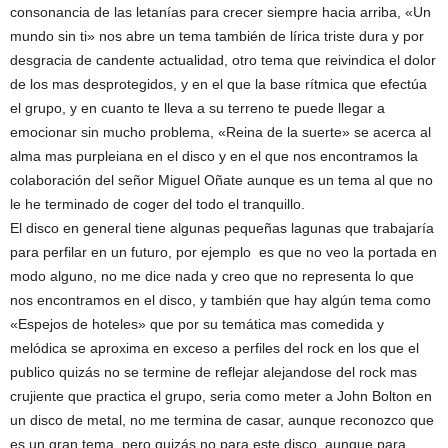
consonancia de las letanías para crecer siempre hacia arriba, «Un
mundo sin ti» nos abre un tema también de lírica triste dura y por
desgracia de candente actualidad, otro tema que reivindica el dolor
de los mas desprotegidos, y en el que la base rítmica que efectúa
el grupo, y en cuanto te lleva a su terreno te puede llegar a
emocionar sin mucho problema, «Reina de la suerte» se acerca al
alma mas purpleiana en el disco y en el que nos encontramos la
colaboración del señor Miguel Oñate aunque es un tema al que no
le he terminado de coger del todo el tranquillo.
El disco en general tiene algunas pequeñas lagunas que trabajaría
para perfilar en un futuro, por ejemplo es que no veo la portada en
modo alguno, no me dice nada y creo que no representa lo que
nos encontramos en el disco, y también que hay algún tema como
«Espejos de hoteles» que por su temática mas comedida y
melódica se aproxima en exceso a perfiles del rock en los que el
publico quizás no se termine de reflejar alejandose del rock mas
crujiente que practica el grupo, seria como meter a John Bolton en
un disco de metal, no me termina de casar, aunque reconozco que
es un gran tema, pero quizás no para este disco, aunque para