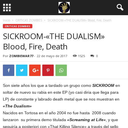
Inicio
CRITICAS ZOMBIES
SICKROOM-«THE DUALISM» Blood, Fire, Death
CRITICAS ZOMBIES
SICKROOM-«THE DUALISM»
Blood, Fire, Death
Por
ZOMBIEWAR77
-
22 de mayo de 2017
1525
0
Son siete años los que a tardado un grupo como
SICKROOM
en
soltar de nuevo su rabia en este EP (yo casi diria que llega para
LP) de constante y labrado death metal que se nos muestran en
«The Dualism»
Nacidos en Tortosa en el año 2004 no fue hasta 2008 cuando
lanzaron su primera demo titulada
«Screaming at Life»
, y que
seguiría a posteriori con «That Killing Silence» a través del sello