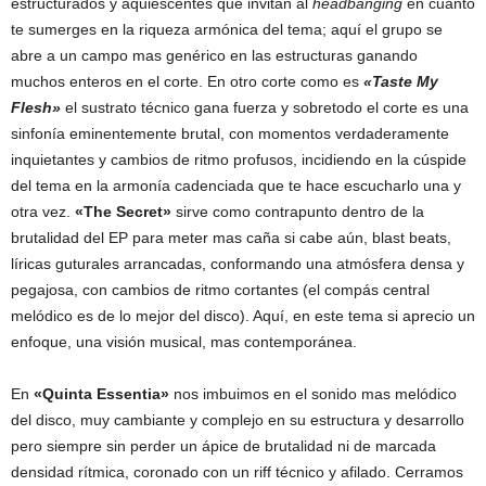
estructurados y aquiescentes que invitan al
headbanging
en cuanto
te sumerges en la riqueza armónica del tema; aquí el grupo se
abre a un campo mas genérico en las estructuras ganando
muchos enteros en el corte. En otro corte como es
«Taste My
Flesh»
el sustrato técnico gana fuerza y sobretodo el corte es una
sinfonía eminentemente brutal, con momentos verdaderamente
inquietantes y cambios de ritmo profusos, incidiendo en la cúspide
del tema en la armonía cadenciada que te hace escucharlo una y
otra vez.
«The Secret»
sirve como contrapunto dentro de la
brutalidad del EP para meter mas caña si cabe aún, blast beats,
líricas guturales arrancadas, conformando una atmósfera densa y
pegajosa, con cambios de ritmo cortantes (el compás central
melódico es de lo mejor del disco). Aquí, en este tema si aprecio un
enfoque, una visión musical, mas contemporánea.
En
«Quinta Essentia»
nos imbuimos en el sonido mas melódico
del disco, muy cambiante y complejo en su estructura y desarrollo
pero siempre sin perder un ápice de brutalidad ni de marcada
densidad rítmica, coronado con un riff técnico y afilado. Cerramos