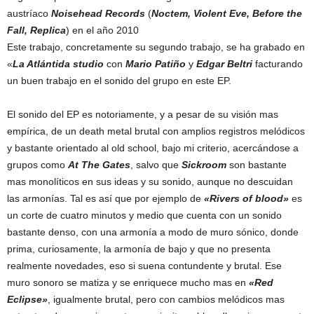
austríaco
Noisehead Records
(
Noctem, Violent Eve, Before the
Fall, Replica
) en el año 2010
Este trabajo, concretamente su segundo trabajo, se ha grabado en
«
La Atlántida studio
con
Mario Patiño
y
Edgar Beltri
facturando
un buen trabajo en el sonido del grupo en este EP.
El sonido del EP es notoriamente, y a pesar de su visión mas
empírica, de un death metal brutal con amplios registros melódicos
y bastante orientado al old school, bajo mi criterio, acercándose a
grupos como
At The Gates
, salvo que
Sickroom
son bastante
mas monolíticos en sus ideas y su sonido, aunque no descuidan
las armonías. Tal es así que por ejemplo de
«Rivers of blood»
es
un corte de cuatro minutos y medio que cuenta con un sonido
bastante denso, con una armonía a modo de muro sónico, donde
prima, curiosamente, la armonía de bajo y que no presenta
realmente novedades, eso si suena contundente y brutal. Ese
muro sonoro se matiza y se enriquece mucho mas en
«Red
Eclipse»
, igualmente brutal, pero con cambios melódicos mas