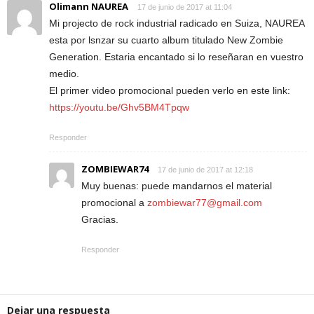
Olimann NAUREA
17 de junio de 2017 at 11:04
Mi projecto de rock industrial radicado en Suiza, NAUREA
esta por lsnzar su cuarto album titulado New Zombie
Generation. Estaria encantado si lo reseñaran en vuestro
medio.
El primer video promocional pueden verlo en este link:
https://youtu.be/Ghv5BM4Tpqw
Responder
ZOMBIEWAR74
17 de junio de 2017 at 12:18
Muy buenas: puede mandarnos el material
promocional a
zombiewar77@gmail.com
Gracias.
Responder
Dejar una respuesta