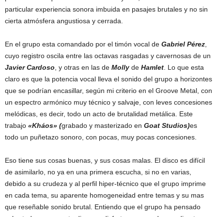
particular experiencia sonora imbuida en pasajes brutales y no sin
cierta atmósfera angustiosa y cerrada.
En el grupo esta comandado por el timón vocal de
Gabriel Pérez
,
cuyo registro oscila entre las octavas rasgadas y cavernosas de un
Javier Cardoso
, y otras en las de
Molly
de
Hamlet
. Lo que esta
claro es que la potencia vocal lleva el sonido del grupo a horizontes
que se podrían encasillar, según mi criterio en el Groove Metal, con
un espectro armónico muy técnico y salvaje, con leves concesiones
melódicas, es decir, todo un acto de brutalidad metálica. Este
trabajo
«Kháos» (
grabado y masterizado en
Goat Studios)
es
todo un puñetazo sonoro, con pocas, muy pocas concesiones.
Eso tiene sus cosas buenas, y sus cosas malas. El disco es difícil
de asimilarlo, no ya en una primera escucha, si no en varias,
debido a su crudeza y al perfil hiper-técnico que el grupo imprime
en cada tema, su aparente homogeneidad entre temas y su mas
que reseñable sonido brutal. Entiendo que el grupo ha pensado