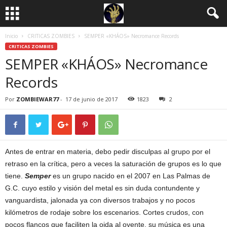
Inicio
CRITICAS ZOMBIES
SEMPER «KHÁOS» Necromance Records
CRITICAS ZOMBIES
SEMPER «KHÁOS» Necromance
Records
Por
ZOMBIEWAR77
-
17 de junio de 2017
1823
2
Antes de entrar en materia, debo pedir disculpas al grupo por el
retraso en la crítica, pero a veces la saturación de grupos es lo que
tiene.
Semper
es un grupo nacido en el 2007 en Las Palmas de
G.C. cuyo estilo y visión del metal es sin duda contundente y
vanguardista, jalonada ya con diversos trabajos y no pocos
kilómetros de rodaje sobre los escenarios. Cortes crudos, con
pocos flancos que faciliten la oida al oyente, su música es una