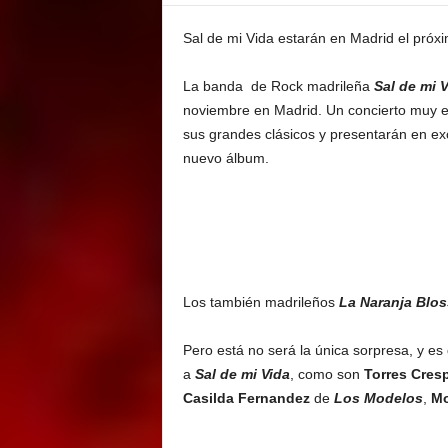
E
M
Sal de mi Vida estarán en Madrid el pró
E
N
La banda de Rock madrileña
Sal de mi 
T
noviembre en Madrid. Un concierto muy 
sus grandes clásicos y presentarán en exc
nuevo álbum.
Los también madrileños
La Naranja Blo
Pero está no será la única sorpresa, y e
a
Sal de mi Vida
, como son
Torres Cres
Casilda Fernandez
de
Los Modelos
,
Mo