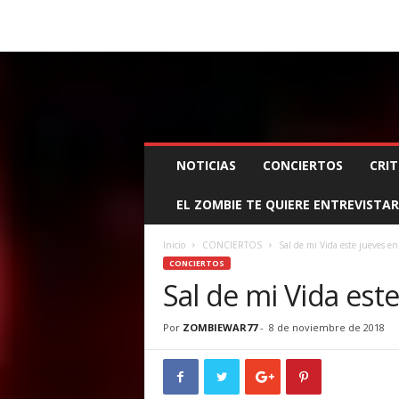
BOOKING, MANAGEMENT Y PROMOCIÓN
SANTA
Z
NOTICIAS
CONCIERTOS
CRIT
O
M
EL ZOMBIE TE QUIERE ENTREVISTAR
B
I
E
Inicio
CONCIERTOS
Sal de mi Vida este jueves en
W
CONCIERTOS
A
Sal de mi Vida est
R
M
Por
ZOMBIEWAR77
-
8 de noviembre de 2018
A
N
A
G