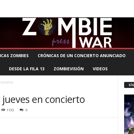
 MUERTE PRODUCCIONES
COMUNÍCATE CON EL ZOMBIE
STAFF ZOMBIE
ICAS ZOMBIES
CRÓNICAS DE UN CONCIERTO ANUNCIADO
DESDE LA FILA 13
ZOMBIEVISIÓN
VIDEOS
 concierto
SÍ
e jueves en concierto
1135
0