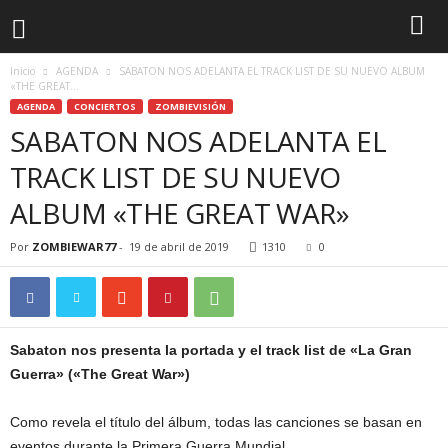
Inicio
AGENDA
SABATON NOS ADELANTA EL TRACK LIST DE SU NUEVO ALBUM
«THE GREAT...
AGENDA
CONCIERTOS
ZOMBIEVISIÓN
SABATON NOS ADELANTA EL
TRACK LIST DE SU NUEVO
ALBUM «THE GREAT WAR»
Por
ZOMBIEWAR77
-
19 de abril de 2019
1310
0
Sabaton nos presenta la portada y el track list de «La Gran
Guerra» («The Great War»)
Como revela el título del álbum, todas las canciones se basan en
eventos durante la Primera Guerra Mundial