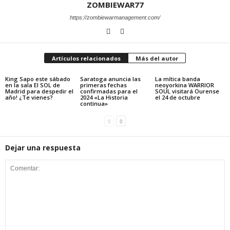
ZOMBIEWAR77
https://zombiewarmanagement.com/
Artículos relacionados
Más del autor
King Sapo este sábado
Saratoga anuncia las
La mítica banda
en la sala El SOL de
primeras fechas
neoyorkina WARRIOR
Madrid para despedir el
confirmadas para el
SOUL visitará Ourense
año! ¿Te vienes?
2024 «La Historia
el 24 de octubre
continua»
Dejar una respuesta