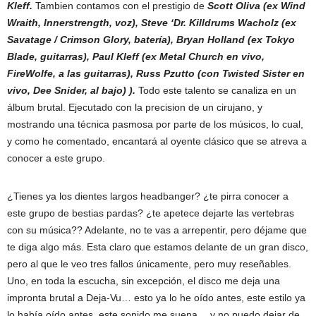
Kleff.
Tambien contamos con el prestigio de
Scott Oliva (ex Wind
Wraith, Innerstrength, voz), Steve ‘Dr. Killdrums Wacholz (ex
Savatage / Crimson Glory, batería), Bryan Holland (ex Tokyo
Blade, guitarras), Paul Kleff (ex Metal Church en vivo,
FireWolfe, a las guitarras), Russ Pzutto (con Twisted Sister en
vivo, Dee Snider, al bajo) ).
Todo este talento se canaliza en un
álbum brutal. Ejecutado con la precision de un cirujano, y
mostrando una técnica pasmosa por parte de los músicos, lo cual,
y como he comentado, encantará al oyente clásico que se atreva a
conocer a este grupo.
¿Tienes ya los dientes largos headbanger? ¿te pirra conocer a
este grupo de bestias pardas? ¿te apetece dejarte las vertebras
con su música?? Adelante, no te vas a arrepentir, pero déjame que
te diga algo más. Esta claro que estamos delante de un gran disco,
pero al que le veo tres fallos únicamente, pero muy reseñables.
Uno, en toda la escucha, sin excepción, el disco me deja una
impronta brutal a Deja-Vu… esto ya lo he oído antes, este estilo ya
lo había oído antes, este sonido me suena… y no puedo dejar de