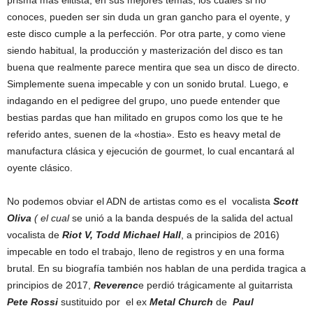
prisma mas elitista, en sus mejores temas, los cuales si no
conoces, pueden ser sin duda un gran gancho para el oyente, y
este disco cumple a la perfección. Por otra parte, y como viene
siendo habitual, la producción y masterización del disco es tan
buena que realmente parece mentira que sea un disco de directo.
Simplemente suena impecable y con un sonido brutal. Luego, e
indagando en el pedigree del grupo, uno puede entender que
bestias pardas que han militado en grupos como los que te he
referido antes, suenen de la «hostia». Esto es heavy metal de
manufactura clásica y ejecución de gourmet, lo cual encantará al
oyente clásico.
No podemos obviar el ADN de artistas como es el vocalista
Scott
Oliv
a
( el cual
se unió a la banda después de la salida del actual
vocalista de
Riot V, Todd Michael Hall
, a principios de 2016)
impecable en todo el trabajo, lleno de registros y en una forma
brutal. En su biografía también nos hablan de una perdida tragica a
principios de 2017,
Reverenc
e perdió trágicamente al guitarrista
Pete Rossi
sustituido por el ex
Metal Church
de
Paul