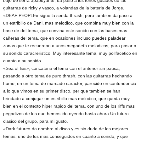
bajo de serra apabuyante, da paso a los tonos guiados de las
guitarras de ricky y vasco, a volandas de la bateria de Jorge.
«DEAF PEOPLE» sigue la senda thrash, pero tambien da paso a
un estribillo de Dani, mas melodico, que combina muy bien con la
base de del tema, que convina este sonido con las bases mas
cañeras del tema, que en ocasiones incluso puedes paladear
zonas que te recuerdan a unos megadeth melodicos, para pasar a
su sonido caracreristico. Muy interesante tema, muy polifacetico en
cuanto a su sonido.
«Sea of lies», concatena el tema con el anterior sin pausa,
pasando a otro tema de puro thrash, con las guitarras hechando
humo, en un tema de marcado caracter, parecido en contundencia
a lo que vimos en su primer disco, per que tambien se han
brindado a conjugar un estribillo mas melodico, que queda muy
bien en el contexto hiper rapido del tema, con uno de los riffs mas
pegadizos de los que hemos ido oyendo hasta ahora.Un futuro
clasico del grupo, para mi gusto.
«Dark future» da nombre al disco y es sin duda de los mejores
temas, uno de los mas conseguidos en cuanto a sonido, y que