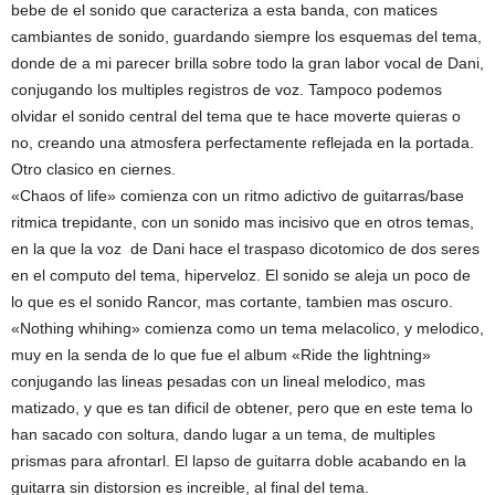
bebe de el sonido que caracteriza a esta banda, con matices
cambiantes de sonido, guardando siempre los esquemas del tema,
donde de a mi parecer brilla sobre todo la gran labor vocal de Dani,
conjugando los multiples registros de voz. Tampoco podemos
olvidar el sonido central del tema que te hace moverte quieras o
no, creando una atmosfera perfectamente reflejada en la portada.
Otro clasico en ciernes.
«Chaos of life» comienza con un ritmo adictivo de guitarras/base
ritmica trepidante, con un sonido mas incisivo que en otros temas,
en la que la voz de Dani hace el traspaso dicotomico de dos seres
en el computo del tema, hiperveloz. El sonido se aleja un poco de
lo que es el sonido Rancor, mas cortante, tambien mas oscuro.
«Nothing whihing» comienza como un tema melacolico, y melodico,
muy en la senda de lo que fue el album «Ride the lightning»
conjugando las lineas pesadas con un lineal melodico, mas
matizado, y que es tan dificil de obtener, pero que en este tema lo
han sacado con soltura, dando lugar a un tema, de multiples
prismas para afrontarl. El lapso de guitarra doble acabando en la
guitarra sin distorsion es increible, al final del tema.