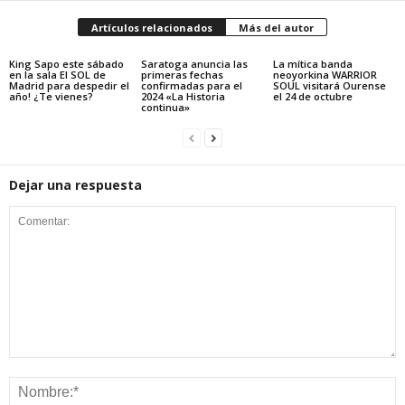
Artículos relacionados
Más del autor
King Sapo este sábado
Saratoga anuncia las
La mítica banda
en la sala El SOL de
primeras fechas
neoyorkina WARRIOR
Madrid para despedir el
confirmadas para el
SOUL visitará Ourense
año! ¿Te vienes?
2024 «La Historia
el 24 de octubre
continua»
Dejar una respuesta