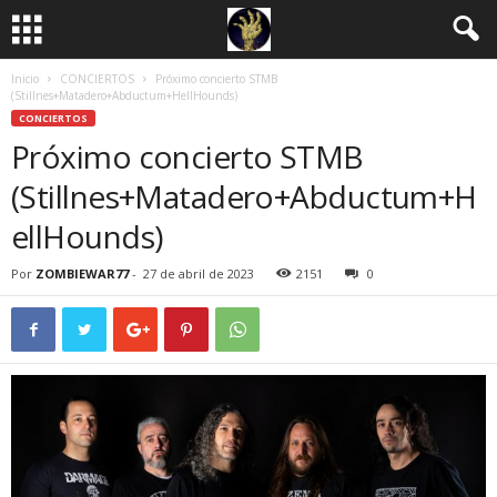
Inicio
CONCIERTOS
Próximo concierto STMB
(Stillnes+Matadero+Abductum+HellHounds)
CONCIERTOS
Próximo concierto STMB
(Stillnes+Matadero+Abductum+H
ellHounds)
Por
ZOMBIEWAR77
-
27 de abril de 2023
2151
0