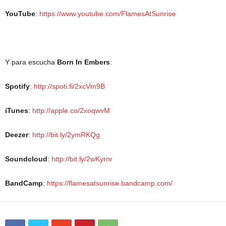
YouTube
:
https://www.youtube.com/FlamesAtSunrise
Y para escucha
Born In Embers
:
Spotify
:
http://spoti.fi/2xcVm9B
iTunes
:
http://apple.co/2xoqwvM
Deezer
:
http://bit.ly/2ymRKQg
Soundcloud
:
http://bit.ly/2wKyrnr
BandCamp
:
https://flamesatsunrise.bandcamp.com/