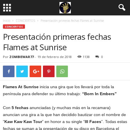
Inicio
CONCIERTOS
Presentación primeras fechas Flames at Sunrise
CONCIERTOS
Presentación primeras fechas
Flames at Sunrise
Por
ZOMBIEWAR77
-
19 de febrero de 2018
1138
0
Flames At Sunrise
inicia una gira que los llevará por toda la
península para defender su último trabajo:
“Born In Embers”
Con
5 fechas
anunciadas (y muchas más en la recamara)
anuncian una gira a la que han decidido bautizar con el nombre de
“
Kaw Kaw Kaw Tour
” en honor a su single “
III Faces
”. Todas estas
fechas se suman a la presentación de su disco en Barcelona el