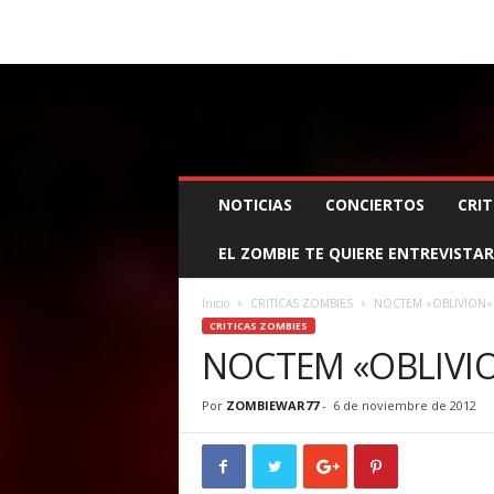
BOOKING, MANAGEMENT Y PROMOCIÓN
SANTA
Z
NOTICIAS
CONCIERTOS
CRIT
O
M
EL ZOMBIE TE QUIERE ENTREVISTAR
B
I
E
Inicio
CRITICAS ZOMBIES
NOCTEM «OBLIVION»
W
CRITICAS ZOMBIES
A
NOCTEM «OBLIVI
R
M
Por
ZOMBIEWAR77
-
6 de noviembre de 2012
A
N
A
G