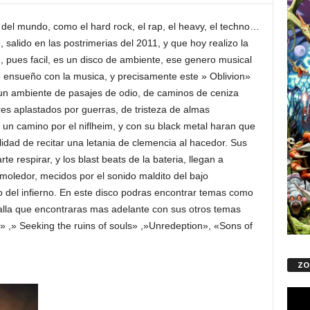
del mundo, como el hard rock, el rap, el heavy, el techno…
 salido en las postrimerias del 2011, y que hoy realizo la
 , pues facil, es un disco de ambiente, ese genero musical
e ensueño con la musica, y precisamente este » Oblivion»
un ambiente de pasajes de odio, de caminos de ceniza
es aplastados por guerras, de tristeza de almas
un camino por el niflheim, y con su black metal haran que
ilidad de recitar una letania de clemencia al hacedor. Sus
rte respirar, y los blast beats de la bateria, llegan a
oledor, mecidos por el sonido maldito del bajo
 del infierno. En este disco podras encontrar temas como
talla que encontraras mas adelante con sus otros temas
s» ,» Seeking the ruins of souls» ,»Unredeption», «Sons of
ZO
Repro
de