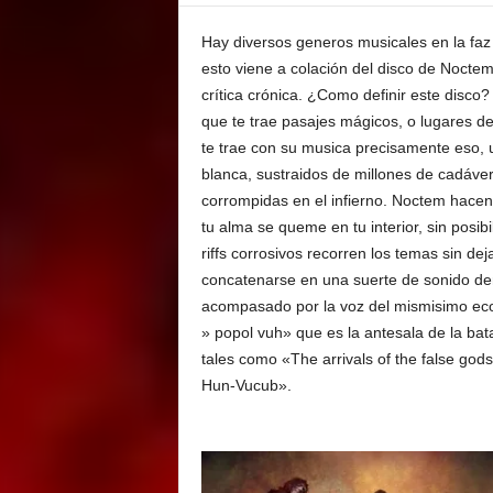
E
M
Hay diversos generos musicales en la faz 
E
esto viene a colación del disco de Noctem,
N
crítica crónica. ¿Como definir este disco?
T
que te trae pasajes mágicos, o lugares d
te trae con su musica precisamente eso, 
blanca, sustraidos de millones de cadáver
corrompidas en el infierno. Noctem hacen 
tu alma se queme en tu interior, sin posib
riffs corrosivos recorren los temas sin deja
concatenarse en una suerte de sonido dem
acompasado por la voz del mismisimo eco
» popol vuh» que es la antesala de la ba
tales como «The arrivals of the false god
Hun-Vucub».