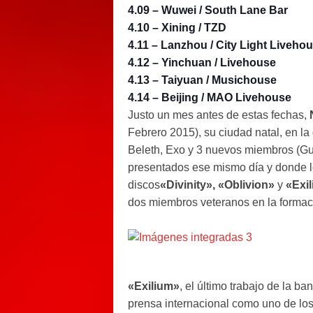
4.09 – Wuwei / South Lane Bar
4.10 – Xining / TZD
4.11 – Lanzhou / City Light Liveho
4.12 – Yinchuan / Livehouse
4.13 – Taiyuan / Musichouse
4.14 – Beijing / MAO Livehouse
Justo un mes antes de estas fechas,
Febrero 2015), su ciudad natal, en l
Beleth, Exo y 3 nuevos miembros (Guit
presentados ese mismo día y donde lo
discos
«Divinity», «Oblivion»
y
«Exi
dos miembros veteranos en la forma
«Exilium»
, el último trabajo de la b
prensa internacional como uno de lo