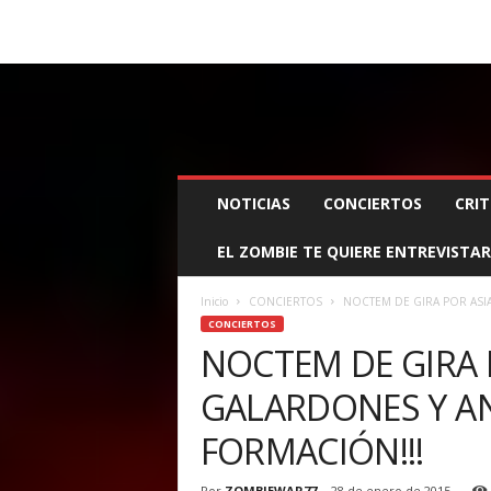
BOOKING, MANAGEMENT Y PROMOCIÓN
SANTA
Z
NOTICIAS
CONCIERTOS
CRIT
O
M
EL ZOMBIE TE QUIERE ENTREVISTAR
B
I
E
Inicio
CONCIERTOS
NOCTEM DE GIRA POR ASI
W
CONCIERTOS
A
NOCTEM DE GIRA 
R
GALARDONES Y A
M
A
FORMACIÓN!!!
N
A
G
Por
ZOMBIEWAR77
-
28 de enero de 2015