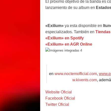
El próximo objetivo de la banda es con
lanzamiento de su album en
Estados
«Exilium»
ya esta disponible en
Itun
especializados. También en
Tiendas
«Exilium» en Spotify
«Exilium» en AGR Online
en
www.noctemofficial.com
,
www.pr
w.kivents.com
, ademá
Website Oficial
Facebook Oficial
Twitter Oficial