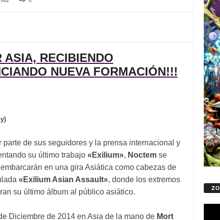
 ASIA, RECIBIENDO
CIANDO NUEVA FORMACIÓN!!!
y)
r parte de sus seguidores y la prensa internacional y
entando su último trabajo
«Exilium»
,
Noctem
se
 embarcarán en una gira Asiática como cabezas de
tulada
«Exilium Asian Assault»
, donde los extremos
ZO
an su último álbum al público asiático.
Repro
de Diciembre de 2014 en Asia de la mano de
Mort
de