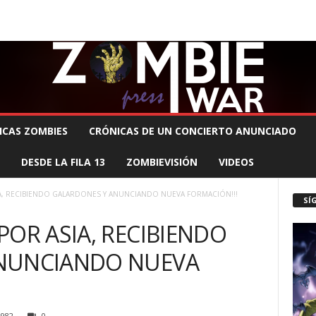
 MUERTE PRODUCCIONES
COMUNÍCATE CON EL ZOMBIE
STAFF ZOMBIE
ICAS ZOMBIES
CRÓNICAS DE UN CONCIERTO ANUNCIADO
DESDE LA FILA 13
ZOMBIEVISIÓN
VIDEOS
A, RECIBIENDO GALARDONES Y ANUNCIANDO NUEVA FORMACIÓN!!!
SÍ
POR ASIA, RECIBIENDO
NUNCIANDO NUEVA
982
0