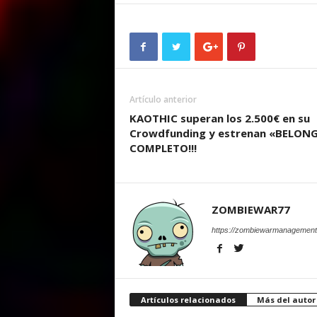
Artículo anterior
KAOTHIC superan los 2.500€ en su
Crowdfunding y estrenan «BELON
COMPLETO!!!
ZOMBIEWAR77
https://zombiewarmanagement
Artículos relacionados
Más del autor