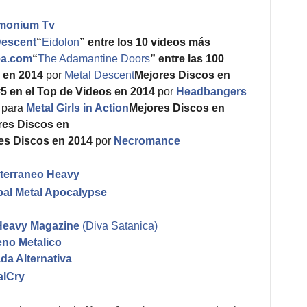
monium Tv
Descent
“
Eidolon
” entre los 10 videos más
ea.com
“
The Adamantine Doors
” entre las 100
 en 2014
por
Metal Descent
Mejores Discos en
5 en el Top de Videos en 2014
por
Headbangers
para
Metal Girls in Action
Mejores Discos en
res Discos en
es Discos en 2014
por
Necromance
terraneo Heavy
bal Metal Apocalypse
Heavy Magazine
(Diva Satanica)
eno Metalico
da Alternativa
alCry