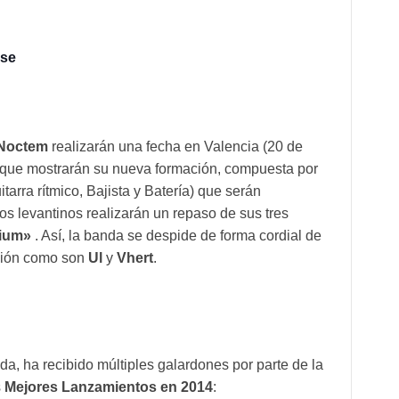
use
Noctem
realizarán una fecha en Valencia (20 de
a que mostrarán su nueva formación, compuesta por
arra rítmico, Bajista y Batería) que serán
s levantinos realizarán un repaso de sus tres
lium»
. Así, la banda se despide de forma cordial de
ción como son
Ul
y
Vhert
.
anda, ha recibido múltiples galardones por parte de la
s
Mejores Lanzamientos en 2014
: