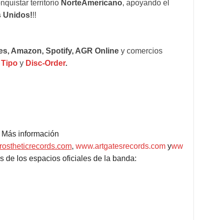
quistar territorio
NorteAmericano
, apoyando el
 Unidos!
!!
es, Amazon, Spotify, AGR Online
y comercios
 Tipo
y
Disc-Order
.
Más información
ostheticrecords.com
,
www.artgatesrecords.com
y
ww
s de los espacios oficiales de la banda: