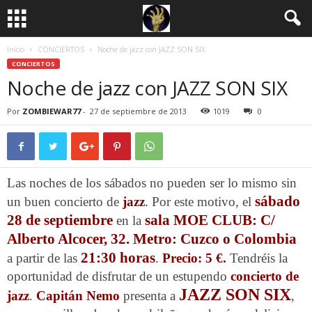
Inicio
CONCIERTOS
Noche de jazz con JAZZ SON SIX
CONCIERTOS
Noche de jazz con JAZZ SON SIX
Por
ZOMBIEWAR77
-
27 de septiembre de 2013
1019
0
Las noches de los sábados no pueden ser lo mismo sin
sábado
un buen concierto de
jazz
.
Por este motivo, el
28 de septiembre
sala MOE CLUB: C/
en la
Alberto Alcocer, 32.
Metro: Cuzco o Colombia
21:30 horas
a partir de las
.
Precio: 5 €.
Tendréis la
oportunidad de disfrutar de un estupendo
concierto de
JAZZ SON SIX
jazz
.
Capitán Nemo
presenta a
,