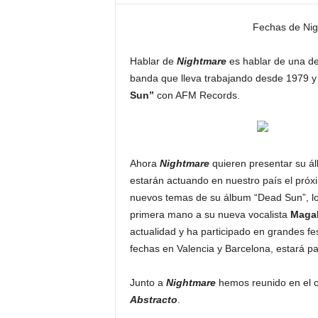
E
M
Fechas de Nig
E
N
Hablar de
Nightmare
es hablar de una de
T
banda que lleva trabajando desde 1979 y 
Sun”
con AFM Records.
Ahora
Nightmare
quieren presentar su á
estarán actuando en nuestro país el próx
nuevos temas de su álbum “Dead Sun”, lo
primera mano a su nueva vocalista
Magal
actualidad y ha participado en grandes fes
fechas en Valencia y Barcelona, estará pa
Junto a
Nightmare
hemos reunido en el 
Abstracto
.