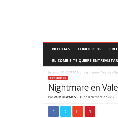
BOOKING, MANAGEMENT Y PROMOCIÓN
SANTA
Z
NOTICIAS
CONCIERTOS
CRIT
O
M
EL ZOMBIE TE QUIERE ENTREVISTAR
B
I
E
Inicio
CONCIERTOS
Nightmare en Valencia y Ba
W
CONCIERTOS
A
Nightmare en Vale
R
M
Por
ZOMBIEWAR77
-
11 de diciembre de 2017
A
N
A
G