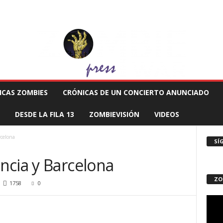
 MUERTE PRODUCCIONES
COMUNÍCATE CON EL ZOMBIE
STAFF ZOMBIE
ICAS ZOMBIES
CRÓNICAS DE UN CONCIERTO ANUNCIADO
DESDE LA FILA 13
ZOMBIEVISIÓN
VIDEOS
rcelona
SÍ
ncia y Barcelona
ZO
1758
0
Repro
de
vídeo