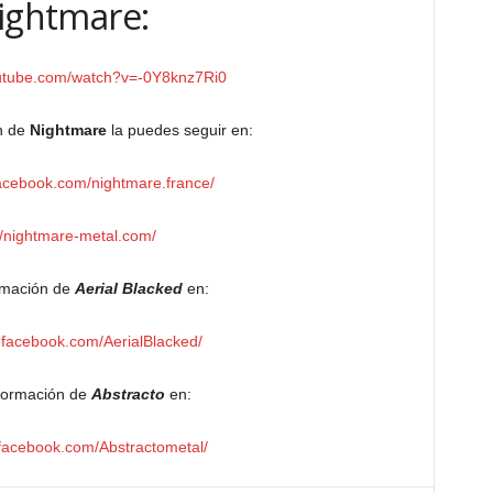
ightmare:
outube.com/watch?v=-0Y8knz7Ri0
ón de
Nightmare
la puedes seguir en:
facebook.com/nightmare.france/
//nightmare-metal.com/
ormación de
Aerial Blacked
en:
.facebook.com/AerialBlacked/
nformación de
Abstracto
en:
.facebook.com/Abstractometal/