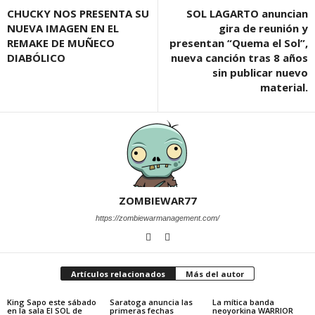
CHUCKY NOS PRESENTA SU
SOL LAGARTO anuncian
NUEVA IMAGEN EN EL
gira de reunión y
REMAKE DE MUÑECO
presentan “Quema el Sol”,
DIABÓLICO
nueva canción tras 8 años
sin publicar nuevo
material.
ZOMBIEWAR77
https://zombiewarmanagement.com/
Artículos relacionados
Más del autor
King Sapo este sábado
Saratoga anuncia las
La mítica banda
en la sala El SOL de
primeras fechas
neoyorkina WARRIOR