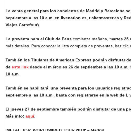
La venta general para los conciertos de Madrid y Barcelona se
septiembre a las 10 a.m. en livenation.es, ticketmaster.es y R
Viajes Carrefour).
La preventa para el Club de Fans
comienza mañana,
martes 25 
más detalles. Para conocer la lista completa de preventas, haz clic
También los Titulares de American Express podrán disfrutar de
de
este link
desde el miércoles 26 de septiembre a las 10 a.m. h
10 a.m
.
También se habilitará una preventa para los usuarios registra
septiembre a las 10 a.m., basta con registrarse en la web de L
El jueves 27 de septiembre también podrán disfrutar de una pr
Más info:
aquí
.
‘
METALLICA: WORLDWIRED TOUR 2018′ – Madrid.