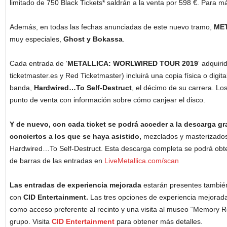
limitado de 750 Black Tickets* saldrán a la venta por 598 €. Para m
Además, en todas las fechas anunciadas de este nuevo tramo,
ME
muy especiales,
Ghost y Bokassa
.
Cada entrada de ‘
METALLICA: WORLWIRED TOUR 2019
‘ adquiri
ticketmaster.es y Red Ticketmaster) incluirá una copia física o digita
banda,
Hardwired…To Self-Destruct
, el décimo de su carrera. Los
punto de venta con información sobre cómo canjear el disco.
Y de nuevo, con cada ticket se podrá acceder a la descarga gr
conciertos a los que se haya asistido,
mezclados y masterizados
Hardwired…To Self-Destruct. Esta descarga completa se podrá obt
de barras de las entradas en
LiveMetallica.com/scan
Las entradas de experiencia mejorada
estarán presentes también 
con
CID Entertainment.
Las tres opciones de experiencia mejorada
como acceso preferente al recinto y una visita al museo “Memory 
grupo. Visita
CID Entertainment
para obtener más detalles.