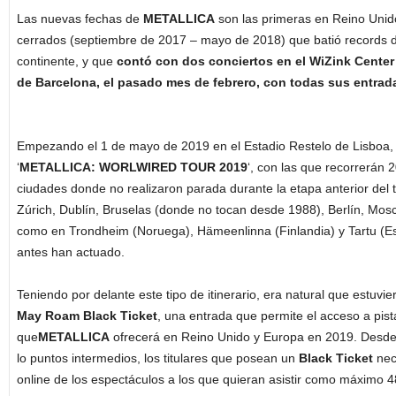
Las nuevas fechas de
METALLICA
son las primeras en Reino Unid
cerrados (septiembre de 2017 – mayo de 2018) que batió records d
continente, y que
contó con dos conciertos en el WiZink Center 
de Barcelona, el pasado mes de febrero, con todas sus entrad
Empezando el 1 de mayo de 2019 en el Estadio Restelo de Lisboa, 
‘
METALLICA: WORLWIRED TOUR 2019
‘, con las que recorrerán 
ciudades donde no realizaron parada durante la etapa anterior del t
Zúrich, Dublín, Bruselas (donde no tocan desde 1988), Berlín, Mos
como en Trondheim (Noruega), Hämeenlinna (Finlandia) y Tartu (Es
antes han actuado.
Teniendo por delante este tipo de itinerario, era natural que estuvi
May Roam Black Ticket
, una entrada que permite el acceso a pis
que
METALLICA
ofrecerá en Reino Unido y Europa en 2019. Desde l
lo puntos intermedios, los titulares que posean un
Black Ticket
nec
online de los espectáculos a los que quieran asistir como máximo