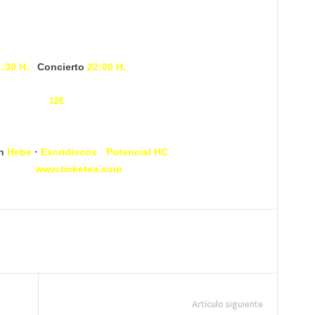
:30 H.
/
Concierto
22:00 H.
nticipada /
12€
taquilla
en
Hebe
·
Escridiscos
·
Potencial HC
 line en
www.ticketea.com
Artículo siguiente