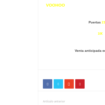
VOOHOO
:
Puertas
21
10€
a
Venta anticipada 
Venta on
Artículo anterior