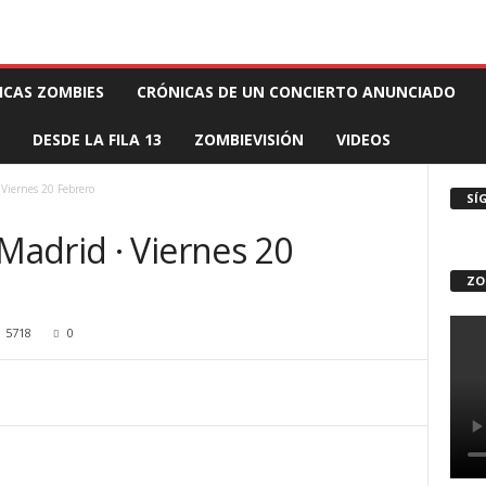
 MUERTE PRODUCCIONES
COMUNÍCATE CON EL ZOMBIE
STAFF ZOMBIE
ICAS ZOMBIES
CRÓNICAS DE UN CONCIERTO ANUNCIADO
DESDE LA FILA 13
ZOMBIEVISIÓN
VIDEOS
Viernes 20 Febrero
SÍ
adrid · Viernes 20
ZO
5718
0