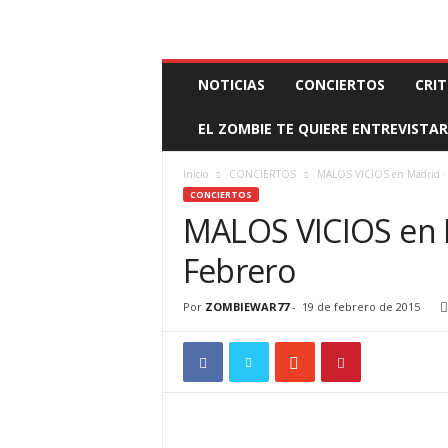
BOOKING, MANAGEMENT Y PROMOCIÓN
SANTA
Z
NOTICIAS
CONCIERTOS
CRIT
O
M
EL ZOMBIE TE QUIERE ENTREVISTAR
B
I
E
Inicio
CONCIERTOS
MALOS VICIOS en Madrid · 
W
CONCIERTOS
A
MALOS VICIOS en M
R
M
Febrero
A
N
Por
ZOMBIEWAR77
-
19 de febrero de 2015
A
G
E
M
E
N
T