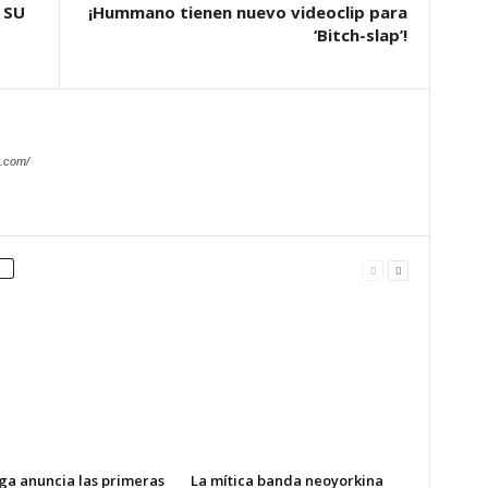
 SU
¡Hummano tienen nuevo videoclip para
‘Bitch-slap’!
.com/
ga anuncia las primeras
La mítica banda neoyorkina