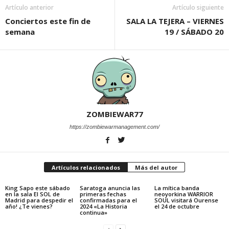
Artículo anterior
Artículo siguiente
Conciertos este fin de
SALA LA TEJERA – VIERNES
semana
19 / SÁBADO 20
ZOMBIEWAR77
https://zombiewarmanagement.com/
Artículos relacionados
Más del autor
King Sapo este sábado
Saratoga anuncia las
La mítica banda
en la sala El SOL de
primeras fechas
neoyorkina WARRIOR
Madrid para despedir el
confirmadas para el
SOUL visitará Ourense
año! ¿Te vienes?
2024 «La Historia
el 24 de octubre
continua»