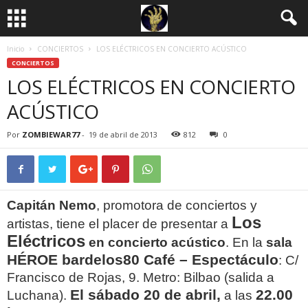
Inicio
CONCIERTOS
LOS ELÉCTRICOS EN CONCIERTO ACÚSTICO
CONCIERTOS
LOS ELÉCTRICOS EN CONCIERTO
ACÚSTICO
Por
ZOMBIEWAR77
-
19 de abril de 2013
812
0
Capitán Nemo
, promotora de conciertos y
Los
artistas, tiene el placer de presentar a
Eléctricos
en concierto acústico
. En la
sala
HÉROE bardelos80 Café – Espectáculo
: C/
Francisco de Rojas, 9. Metro: Bilbao (salida a
El sábado 20 de abril,
22.00
Luchana).
a las