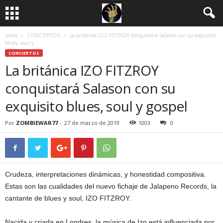
Inicio
CONCIERTOS
La británica IZO FITZROY conquistará Salason con su exquisito
blues, soul y...
CONCIERTOS
La británica IZO FITZROY
conquistará Salason con su
exquisito blues, soul y gospel
Por
ZOMBIEWAR77
-
27 de marzo de 2019
1003
0
Crudeza, interpretaciones dinámicas, y honestidad compositiva.
Estas son las cualidades del nuevo fichaje de Jalapeno Records, la
cantante de blues y soul, IZO FITZROY.
Nacida y criada en Londres, la música de Izo está influenciada por