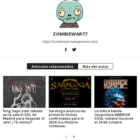
ZOMBIEWAR77
https://zombiewarmanagement.com/
Artículos relacionados
Más del autor
King Sapo este sábado
Saratoga anuncia las
La mítica banda
en la sala El SOL de
primeras fechas
neoyorkina WARRIOR
Madrid para despedir el
confirmadas para el
SOUL visitará Ourense
año! ¿Te vienes?
2024 «La Historia
el 24 de octubre
continua»