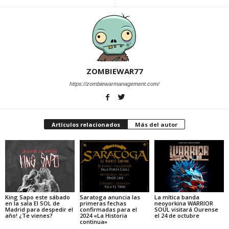
ZOMBIEWAR77
https://zombiewarmanagement.com/
Artículos relacionados
Más del autor
King Sapo este sábado
Saratoga anuncia las
La mítica banda
en la sala El SOL de
primeras fechas
neoyorkina WARRIOR
Madrid para despedir el
confirmadas para el
SOUL visitará Ourense
año! ¿Te vienes?
2024 «La Historia
el 24 de octubre
continua»