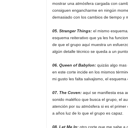
mostrar una atmósfera cargada con cambi
consiguen engancharme en ningún moment
demasiado con los cambios de tiempo y 
05. Stranger Things:
el mismo esquema,
esquema reiterativo que ya les ha funcio
de que el grupo aquí muestra un esfuerzo
algún detalle técnico se queda a un punto
06. Queen of Babylon:
quizás algo
mas 
en este corte incide en los mismos térmi
mi gusto les falta salvajismo, el esquem
07. The Coven:
aquí se manifiesta esa au
sonido maléfico que busca el grupo, el aur
atención por su atmósfera si es el primer
a años luz de lo que el grupo es capaz.
08. Let Me In:
otro corte que me sabe a o