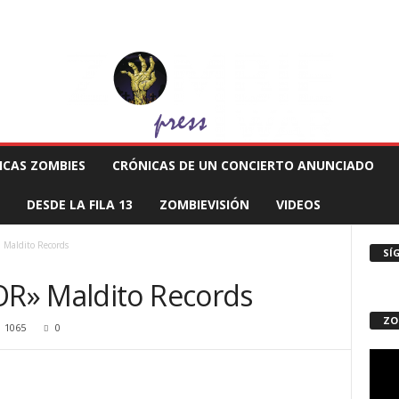
 MUERTE PRODUCCIONES
COMUNÍCATE CON EL ZOMBIE
STAFF ZOMBIE
ICAS ZOMBIES
CRÓNICAS DE UN CONCIERTO ANUNCIADO
DESDE LA FILA 13
ZOMBIEVISIÓN
VIDEOS
Maldito Records
SÍ
R» Maldito Records
ZO
1065
0
Repro
de
vídeo