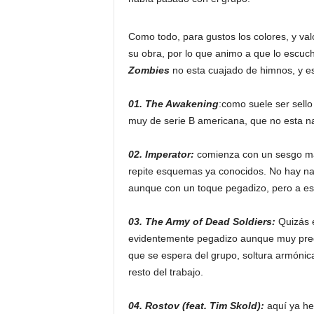
Como todo, para gustos los colores, y val
su obra, por lo que animo a que lo escuch
Zombies
no esta cuajado de himnos, y e
01. The Awakening
:como suele ser sello
muy de serie B americana, que no esta n
02. Imperator:
comienza con un sesgo marc
repite esquemas ya conocidos. No hay nad
aunque con un toque pegadizo, pero a es
03. The Army of Dead Soldiers:
Quizás e
evidentemente pegadizo aunque muy prede
que se espera del grupo, soltura armónica
resto del trabajo.
04. Rostov (feat. Tim Skold):
aquí ya he