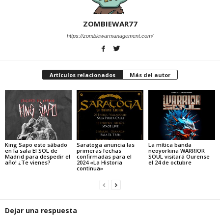
ZOMBIEWAR77
https://zombiewarmanagement.com/
Artículos relacionados
Más del autor
King Sapo este sábado
Saratoga anuncia las
La mítica banda
en la sala El SOL de
primeras fechas
neoyorkina WARRIOR
Madrid para despedir el
confirmadas para el
SOUL visitará Ourense
año! ¿Te vienes?
2024 «La Historia
el 24 de octubre
continua»
Dejar una respuesta