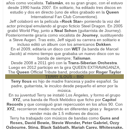
años como vocalista.
Talismán
, es su gran grupo, con el estuvo
desde 1990 hasta 2007. En solitario, ha editado tres discos en
estudio y dos en directo (uno de ellos grabado en la
Queen
International Fan Club Conventione).
Jeff colaboró en la película «
Rock Star
» poniendo la voz del
actor principal emulando al grupo ficticio Steel Dragon.
En 2005
grabó World Play, junto a
Neal Schon
(guitarrista de Journey).
Posteriormente giraría como vocalista de
Journey
, sustituyendo
a Steve Augeri. Tras esto, Jeff siguió su carrera en solitario e
incluso editó un álbum con los americanos
Dokken
.
En el 2009, editaría un disco con
WET
(la banda de Marcel
Jacob) al mismo tiempo que grababa un nuevo disco con su
banda de siempre;
Talisman
.
Desde 2008 a 2011 giró con la
Trans-Siberian Orchestra
.
Luego en 2012 participo en la gira QUEEN EXTRAVAGANZA,
The
Queen
Official Tribute band, producida por
Roger Taylor
TERRY ILOUS – BIO
Terry Ilous
es hijo de madre francesa y padre español. Su
padre, guitarrista, le inculco desde pequeño el amor por la
música.
En su juventud Terry se instaló Los Ángeles, y formo el grupo
XYZ
, una banda de Rock Melódico que ficho por
Capitol
Records
y que consiguió gran repercusión en los años 90. Con
XYZ
, recorrieron medio mundo en diferentes giras y llegaron a
vender más de 1.5 millones de discos.
Terry ha trabajado con músicos de bandas como
Guns and
Roses, David Bowie, Stevie Wonder, Peter Gabriel, Ozzy
Osbourne, Sting, Black Sabbath, Mariah Carey, Whitesnake,