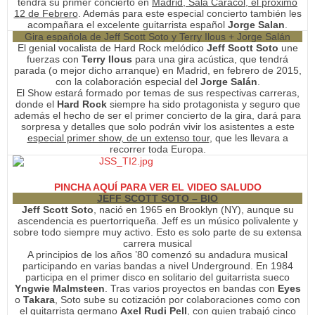
tendrá su primer concierto en
Madrid, Sala Caracol, el próximo
12 de Febrero
. Además para este especial concierto también les
acompañara el excelente guitarrista español
Jorge Salan
.
Gira española de Jeff Scott Soto y Terry Ilous
+ Jorge Salán
El genial vocalista de Hard Rock melódico
Jeff Scott Soto
une
fuerzas con
Terry Ilous
para una gira acústica, que tendrá
parada (o mejor dicho arranque) en Madrid, en febrero de 2015,
con la colaboración especial del
Jorge Salán
.
El Show estará formado por temas de sus respectivas carreras,
donde el
Hard Rock
siempre ha sido protagonista y seguro que
además el hecho de ser el primer concierto de la gira, dará para
sorpresa y detalles que solo podrán vivir los asistentes a este
especial primer show, de un extenso tour
, que les llevara a
recorrer toda Europa.
PINCHA AQUÍ PARA VER EL VIDEO SALUDO
JEFF SCOTT SOTO – BIO
Jeff Scott Soto
, nació en 1965 en Brooklyn (NY), aunque su
ascendencia es puertorriqueña. Jeff es un músico polivalente y
sobre todo siempre muy activo. Esto es solo parte de su extensa
carrera musical
A principios de los años ’80 comenzó su andadura musical
participando en varias bandas a nivel Underground. En 1984
participa en el primer disco en solitario del guitarrista sueco
Yngwie Malmsteen
. Tras varios proyectos en bandas con
Eyes
o
Takara
, Soto sube su cotización por colaboraciones como con
el guitarrista germano
Axel Rudi Pell
, con quien trabajó cinco