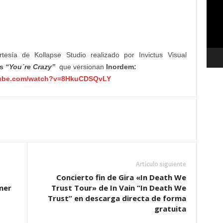
vídeo
esía de Kollapse Studio realizado por Invictus Visual
s
“You´re Crazy”
que versionan
Inordem:
tube.com/watch?v=8HkuCDSQvLY
Artículo siguiente
Concierto fin de Gira «In Death We
mer
Trust Tour» de In Vain “In Death We
Trust” en descarga directa de forma
gratuita