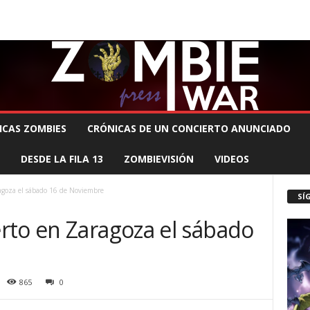
 MUERTE PRODUCCIONES
COMUNÍCATE CON EL ZOMBIE
STAFF ZOMBIE
ICAS ZOMBIES
CRÓNICAS DE UN CONCIERTO ANUNCIADO
DESDE LA FILA 13
ZOMBIEVISIÓN
VIDEOS
agoza el sábado 16 de Noviembre
SÍ
rto en Zaragoza el sábado
865
0