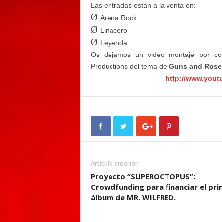
Las entradas están a la venta en:
Ø
Arena Rock
Ø
Linacero
Ø
Leyenda
Os dejamos un video montaje por cort
Productions del tema de
Guns and Rose
http://www.you
Artículo anterior
Proyecto “SUPEROCTOPUS”:
Crowdfunding para financiar el pri
álbum de MR. WILFRED.