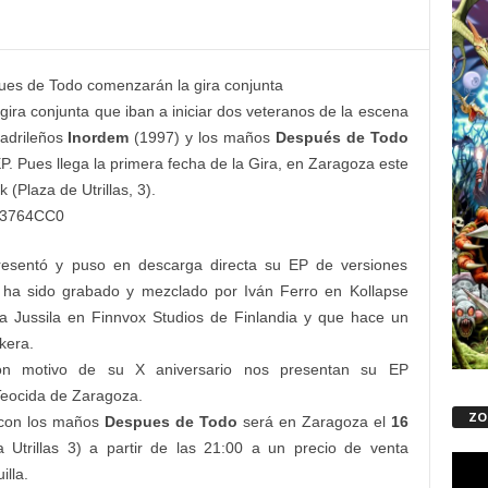
es de Todo comenzarán la gira conjunta
ra conjunta que iban a iniciar dos veteranos de la escena
madrileños
Inordem
(1997) y los maños
Después de Todo
 Pues llega la primera fecha de la Gira, en Zaragoza este
(Plaza de Utrillas, 3).
esentó y puso en descarga directa su EP de versiones
ha sido grabado y mezclado por Iván Ferro en Kollapse
a Jussila en Finnvox Studios de Finlandia y que hace un
kera.
n motivo de su X aniversario nos presentan su EP
Teocida de Zaragoza.
ZO
a con los maños
Despues de Todo
será en Zaragoza el
16
 Utrillas 3) a partir de las 21:00 a un precio de venta
Repro
illa.
de