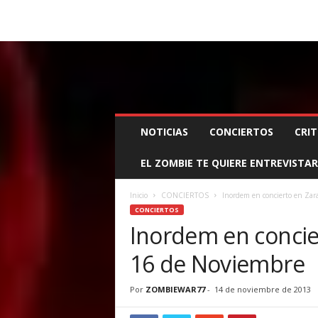
BOOKING, MANAGEMENT Y PROMOCIÓN
SANTA
Z
NOTICIAS
CONCIERTOS
CRIT
O
M
EL ZOMBIE TE QUIERE ENTREVISTAR
B
I
E
Inicio
CONCIERTOS
Inordem en concierto en Zar
W
CONCIERTOS
A
Inordem en concie
R
16 de Noviembre
M
A
N
Por
ZOMBIEWAR77
-
14 de noviembre de 2013
A
G