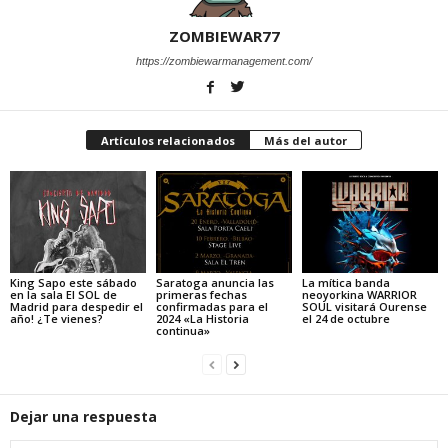
ZOMBIEWAR77
https://zombiewarmanagement.com/
Artículos relacionados
Más del autor
King Sapo este sábado
Saratoga anuncia las
La mítica banda
en la sala El SOL de
primeras fechas
neoyorkina WARRIOR
Madrid para despedir el
confirmadas para el
SOUL visitará Ourense
año! ¿Te vienes?
2024 «La Historia
el 24 de octubre
continua»
Dejar una respuesta