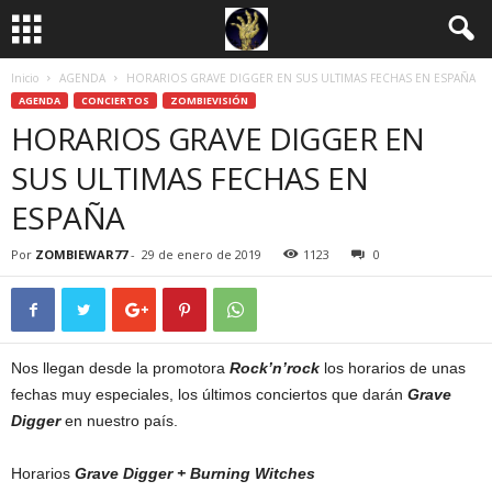
Inicio
AGENDA
HORARIOS GRAVE DIGGER EN SUS ULTIMAS FECHAS EN ESPAÑA
AGENDA
CONCIERTOS
ZOMBIEVISIÓN
HORARIOS GRAVE DIGGER EN
SUS ULTIMAS FECHAS EN
ESPAÑA
Por
ZOMBIEWAR77
-
29 de enero de 2019
1123
0
Nos llegan desde la promotora
Rock’n’rock
los horarios de unas
fechas muy especiales, los últimos conciertos que darán
Grave
Digger
en nuestro país.
Horarios
Grave Digger + Burning Witches